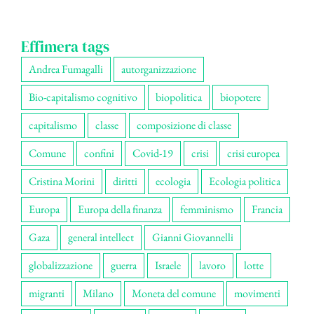
Effimera tags
Andrea Fumagalli
autorganizzazione
Bio-capitalismo cognitivo
biopolitica
biopotere
capitalismo
classe
composizione di classe
Comune
confini
Covid-19
crisi
crisi europea
Cristina Morini
diritti
ecologia
Ecologia politica
Europa
Europa della finanza
femminismo
Francia
Gaza
general intellect
Gianni Giovannelli
globalizzazione
guerra
Israele
lavoro
lotte
migranti
Milano
Moneta del comune
movimenti