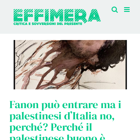
Salta
al
contenuto
Fanon può entrare ma i
palestinesi d’Italia no,
perché? Perché il
palestinese buono è