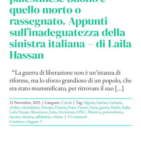
quello morto o
rassegnato. Appunti
sull’inadeguatezza della
sinistra italiana – di Laila
Hassan
“La guerra di liberazione non è un'istanza di
riforme, ma lo sforzo grandioso di un popolo, che
era stato mummificato, per ritrovare il suo [...]
21 Novembre, 2025
|
Categorie:
Crinali
|
Tag:
Algeria
,
barbari
,
barbarie
,
civiltà
,
colonialismo
,
Europa
,
Francia
,
Franz Fanon
,
Gaza
,
guerra
,
Israele
,
Italia
,
Laila Hassan
,
liberazione
,
lotta
,
Occidente
,
ONU
,
Palestina
,
paternalismo
,
riscatto
,
sinistra
,
solidarietà
,
vittime
|
3 Commenti
Continua a leggere