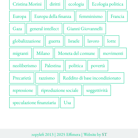
Cristina Morini
diritti
ecologia
Ecologia politica
Europa
Europa della finanza
femminismo
Francia
Gaza
general intellect
Gianni Giovannelli
globalizzazione
guerra
Israele
lavoro
lotte
migranti
Milano
Moneta del comune
movimenti
neoliberismo
Palestina
politica
povertà
Precarietà
razzismo
Reddito di base incondizionato
repressione
riproduzione sociale
soggettività
speculazione finanziaria
Usa
ɔopyleft 2013 | 2025 Effimera | Website by
ST