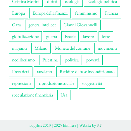
Cristina Morini
diritti
ecologia
Ecologia politica
Europa
Europa della finanza
femminismo
Francia
Gaza
general intellect
Gianni Giovannelli
globalizzazione
guerra
Israele
lavoro
lotte
migranti
Milano
Moneta del comune
movimenti
neoliberismo
Palestina
politica
povertà
Precarietà
razzismo
Reddito di base incondizionato
repressione
riproduzione sociale
soggettività
speculazione finanziaria
Usa
ɔopyleft 2013 | 2025 Effimera | Website by
ST