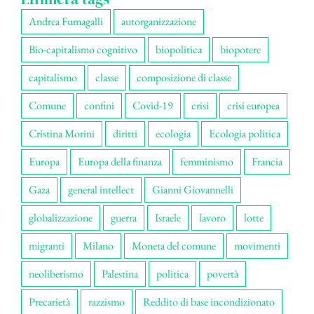
Andrea Fumagalli
autorganizzazione
Bio-capitalismo cognitivo
biopolitica
biopotere
capitalismo
classe
composizione di classe
Comune
confini
Covid-19
crisi
crisi europea
Cristina Morini
diritti
ecologia
Ecologia politica
Europa
Europa della finanza
femminismo
Francia
Gaza
general intellect
Gianni Giovannelli
globalizzazione
guerra
Israele
lavoro
lotte
migranti
Milano
Moneta del comune
movimenti
neoliberismo
Palestina
politica
povertà
Precarietà
razzismo
Reddito di base incondizionato