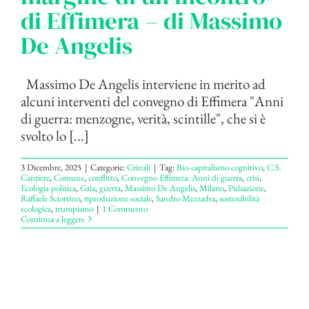
di Effimera – di Massimo
De Angelis
Massimo De Angelis interviene in merito ad
alcuni interventi del convegno di Effimera "Anni
di guerra: menzogne, verità, scintille", che si è
svolto lo [...]
3 Dicembre, 2025
|
Categorie:
Crinali
|
Tag:
Bio-capitalismo cognitivo
,
C.S.
Cantiere
,
Comune
,
conflitto
,
Convegno Effimera: Anni di guerra
,
crisi
,
Ecologia politica
,
Gaia
,
guerra
,
Massimo De Angelis
,
Milano
,
Pulsazione
,
Raffaele Sciortino
,
riproduzione sociale
,
Sandro Mezzadra
,
sostenibilità
ecologica
,
trumpismo
|
1 Commento
Continua a leggere