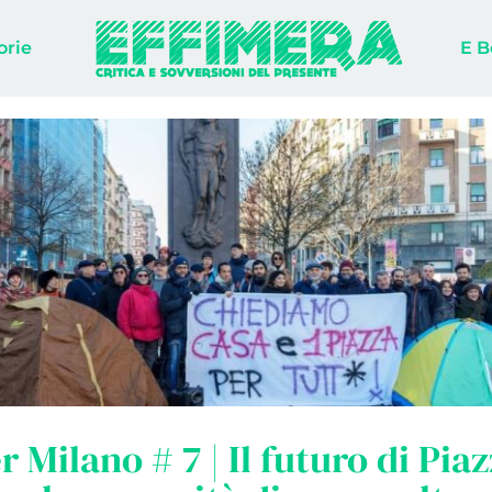
orie
E B
r Milano # 7 | Il futuro di Pia