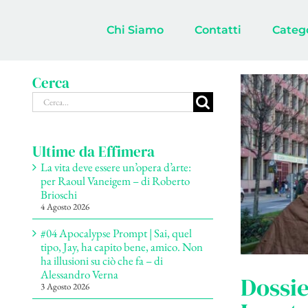
Salta
al
Chi Siamo
Contatti
Categ
contenuto
Cerca
Cerca
per:
Ultime da Effimera
La vita deve essere un’opera d’arte:
per Raoul Vaneigem – di Roberto
Brioschi
4 Agosto 2026
#04 Apocalypse Prompt | Sai, quel
tipo, Jay, ha capito bene, amico. Non
ha illusioni su ciò che fa – di
Alessandro Verna
Dossie
3 Agosto 2026