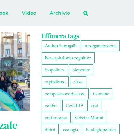
ook
Video
Archivio
Effimera tags
Andrea Fumagalli
autorganizzazione
Bio-capitalismo cognitivo
biopolitica
biopotere
capitalismo
classe
composizione di classe
Comune
confini
Covid-19
crisi
crisi europea
Cristina Morini
zzale
diritti
ecologia
Ecologia politica