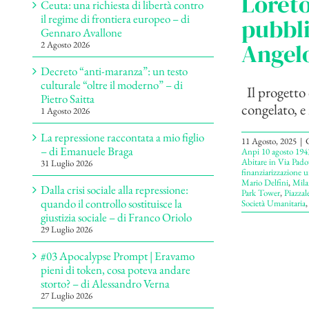
Loreto
Ceuta: una richiesta di libertà contro
il regime di frontiera europeo – di
pubbli
Gennaro Avallone
Angelo
2 Agosto 2026
Decreto “anti-maranza”: un testo
culturale “oltre il moderno” – di
Il progetto d
Pietro Saitta
congelato, e
1 Agosto 2026
La repressione raccontata a mio figlio
11 Agosto, 2025
|
C
– di Emanuele Braga
Anpi 10 agosto 194
Abitare in Via Pado
31 Luglio 2026
finanziarizzazione 
Mario Delfini
,
Mila
Dalla crisi sociale alla repressione:
Park Tower
,
Piazzal
quando il controllo sostituisce la
Società Umanitaria
giustizia sociale – di Franco Oriolo
29 Luglio 2026
#03 Apocalypse Prompt | Eravamo
pieni di token, cosa poteva andare
storto? – di Alessandro Verna
27 Luglio 2026