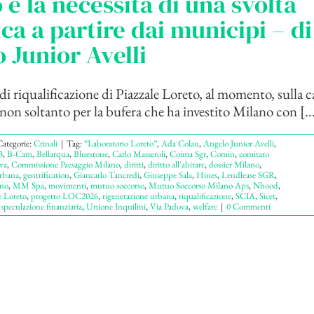
 e la necessità di una svolta
ca a partire dai municipi – di
 Junior Avelli
i riqualificazione di Piazzale Loreto, al momento, sulla ca
 non soltanto per la bufera che ha investito Milano con [..
ategorie:
Crinali
|
Tag:
“Laboratorio Loreto”
,
Ada Colau
,
Angelo Junior Avelli
,
3
,
B-Cam
,
Bellarqua
,
Bluestone
,
Carlo Masseroli
,
Coima Sgr
,
Comin
,
comitato
va
,
Commissione Paesaggio Milano
,
diritti
,
diritto all'abitare
,
dossier Milano
,
urbana
,
gentrification
,
Giancarlo Tancredi
,
Giuseppe Sala
,
Hines
,
Lendlease SGR
,
no
,
MM Spa
,
movimenti
,
mutuo soccorso
,
Mutuo Soccorso Milano Aps
,
Nhood
,
e Loreto
,
progetto LOC2026
,
rigenerazione urbana
,
riqualificazione
,
SCIA
,
Sicet
,
,
speculazione finanziaria
,
Unione Inquilini
,
Via Padova
,
welfare
|
0 Commenti