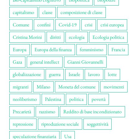
capitalismo
classe
composizione di classe
Comune
confini
Covid-19
crisi
crisi europea
Cristina Morini
diritti
ecologia
Ecologia politica
Europa
Europa della finanza
femminismo
Francia
Gaza
general intellect
Gianni Giovannelli
globalizzazione
guerra
Israele
lavoro
lotte
migranti
Milano
Moneta del comune
movimenti
neoliberismo
Palestina
politica
povertà
Precarietà
razzismo
Reddito di base incondizionato
repressione
riproduzione sociale
soggettività
speculazione finanziaria
Usa