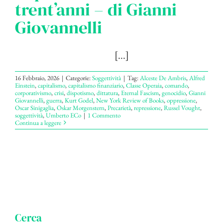
trent’anni – di Gianni
Giovannelli
[...]
16 Febbraio, 2026
|
Categorie:
Soggettività
|
Tag:
Alceste De Ambris
,
Alfred
Einstein
,
capitalismo
,
capitalismo finanziario
,
Classe Operaia
,
comando
,
corporativismo
,
crisi
,
dispotismo
,
dittatura
,
Eternal Fascism
,
genocidio
,
Gianni
Giovannelli
,
guerra
,
Kurt Godel
,
New York Review of Books
,
oppressione
,
Oscar Sinigaglia
,
Oskar Morgenstern
,
Precarietà
,
repressione
,
Russel Vought
,
soggettività
,
Umberto ECo
|
1 Commento
Continua a leggere
Cerca