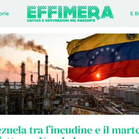
orie
E B
ezuela tra l’incudine e il mart