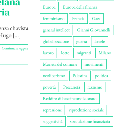
elana
Europa
Europa della finanza
ria
femminismo
Francia
Gaza
enza chavista
general intellect
Gianni Giovannelli
Hugo [...]
globalizzazione
guerra
Israele
Continua a leggere
lavoro
lotte
migranti
Milano
Moneta del comune
movimenti
neoliberismo
Palestina
politica
povertà
Precarietà
razzismo
Reddito di base incondizionato
repressione
riproduzione sociale
soggettività
speculazione finanziaria