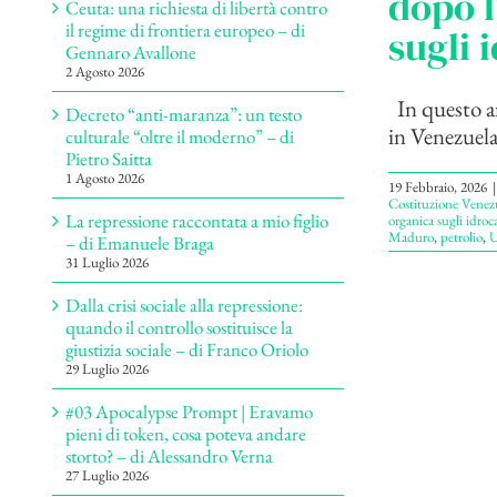
dopo l
Ceuta: una richiesta di libertà contro
il regime di frontiera europeo – di
sugli 
Gennaro Avallone
2 Agosto 2026
In questo ar
Decreto “anti-maranza”: un testo
in Venezuela
culturale “oltre il moderno” – di
Pietro Saitta
1 Agosto 2026
19 Febbraio, 2026
|
Costituzione Venez
La repressione raccontata a mio figlio
organica sugli idroc
Maduro
,
petrolio
,
U
– di Emanuele Braga
31 Luglio 2026
Dalla crisi sociale alla repressione:
quando il controllo sostituisce la
giustizia sociale – di Franco Oriolo
29 Luglio 2026
#03 Apocalypse Prompt | Eravamo
pieni di token, cosa poteva andare
storto? – di Alessandro Verna
27 Luglio 2026