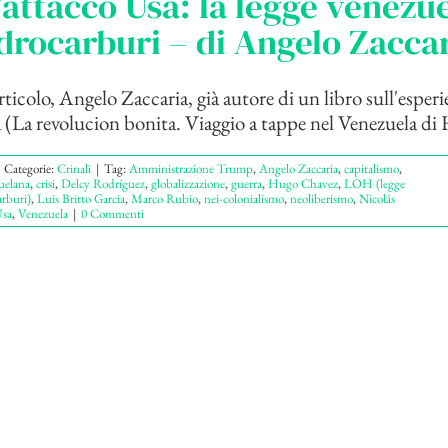
’attacco Usa: la legge venezu
idrocarburi – di Angelo Zacca
ticolo, Angelo Zaccaria, già autore di un libro sull'esperi
 (La revolucion bonita. Viaggio a tappe nel Venezuela di 
Categorie:
Crinali
|
Tag:
Amministrazione Trump
,
Angelo Zaccaria
,
capitalismo
,
uelana
,
crisi
,
Delcy Rodríguez
,
globalizzazione
,
guerra
,
Hugo Chavez
,
LOH (legge
arburi)
,
Luis Britto Garcia
,
Marco Rubio
,
nei-colonialismo
,
neoliberismo
,
Nicolás
sa
,
Venezuela
|
0 Commenti