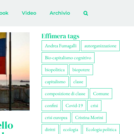
ook
Video
Archivio
Effimera tags
Andrea Fumagalli
autorganizzazione
Bio-capitalismo cognitivo
biopolitica
biopotere
capitalismo
classe
composizione di classe
Comune
confini
Covid-19
crisi
crisi europea
Cristina Morini
ello
diritti
ecologia
Ecologia politica