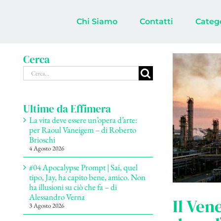
Salta
al
Chi Siamo
Contatti
Categ
contenuto
Cerca
Cerca
per:
Ultime da Effimera
La vita deve essere un’opera d’arte:
per Raoul Vaneigem – di Roberto
Brioschi
4 Agosto 2026
#04 Apocalypse Prompt | Sai, quel
tipo, Jay, ha capito bene, amico. Non
ha illusioni su ciò che fa – di
Alessandro Verna
Il Ven
3 Agosto 2026