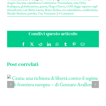
Angelo Zaccaria
,
capitalismo
,
Costituzione Venezuelana
,
crisi
,
Delcy
Rodríguez
,
globalizzazione
,
guerra
,
Hugo Chavez
,
LOH (legge organica sugli
idrocarburi)
,
Luis Britto Garcia
,
Marco Rubio
,
nei-colonialismo
,
neoliberismo
,
Nicolás Maduro
,
petrolio
,
Usa
,
Venezuela
|
0 Commenti
Condivi questo articolo
Facebook
X
Reddit
LinkedIn
WhatsApp
Tumblr
Pinterest
Email
Post correlati