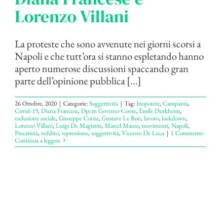
Lorenzo Villani
La proteste che sono avvenute nei giorni scorsi a
Napoli e che tutt’ora si stanno espletando hanno
aperto numerose discussioni spaccando gran
parte dell’opinione pubblica [...]
26 Ottobre, 2020
|
Categorie:
Soggettività
|
Tag:
biopotere
,
Campania
,
Covid-19
,
Diana Francese
,
Dpcm Governo Conte
,
Émile Durkheim
,
esclusione sociale
,
Giuseppe Conte
,
Gustave Le Bon
,
lavoro
,
lockdown
,
Lorenzo Villani
,
Luigi De Magistris
,
Marcel Mauss
,
movimenti
,
Napoli
,
Precarietà
,
reddito
,
repressione
,
soggettività
,
Vicenzo De Luca
|
1 Commento
Continua a leggere