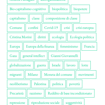
Bio-capitalismo cognitivo
biopolitica
biopotere
capitalismo
classe
composizione di classe
Comune
confini
Covid-19
crisi
crisi europea
Cristina Morini
diritti
ecologia
Ecologia politica
Europa
Europa della finanza
femminismo
Francia
Gaza
general intellect
Gianni Giovannelli
globalizzazione
guerra
Israele
lavoro
lotte
migranti
Milano
Moneta del comune
movimenti
neoliberismo
Palestina
politica
povertà
Precarietà
razzismo
Reddito di base incondizionato
repressione
riproduzione sociale
soggettività