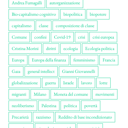
Andrea Fumagalli
autorganizzazione
Bio-capitalismo cognitivo
biopolitica
biopotere
capitalismo
classe
composizione di classe
Comune
confini
Covid-19
crisi
crisi europea
Cristina Morini
diritti
ecologia
Ecologia politica
Europa
Europa della finanza
femminismo
Francia
Gaza
general intellect
Gianni Giovannelli
globalizzazione
guerra
Israele
lavoro
lotte
migranti
Milano
Moneta del comune
movimenti
neoliberismo
Palestina
politica
povertà
Precarietà
razzismo
Reddito di base incondizionato