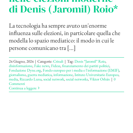
di Denis (Jaromil) Roio*
La tecnologia ha sempre avuto un'enorme
influenza sulle elezioni, in particolare quella che
modella lo spazio mediatico: il modo in cui le
persone comunicano tra [...]
24 Giugno, 2024
|
Categorie:
Crinali
|
Tag:
Denis “Jaromil” Roio
,
disinformazione
,
Fake news
,
Fidesz
,
finanziamento dei partiti politici
,
Fondazione Dyne.org
,
Fondo europeo per i media e l'informazione (EMIF)
,
giornalismo
,
guerra mediatica
,
informazione
,
Istituto Universitario Europeo
,
media
,
Riccardo Luna
,
social network
,
social networks
,
Viktor Orbán
|
0
Commenti
Continua a leggere