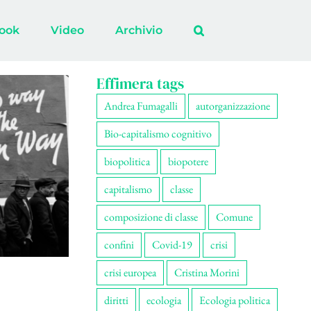
ook
Video
Archivio
Effimera tags
Andrea Fumagalli
autorganizzazione
Bio-capitalismo cognitivo
biopolitica
biopotere
capitalismo
classe
composizione di classe
Comune
confini
Covid-19
crisi
crisi europea
Cristina Morini
diritti
ecologia
Ecologia politica