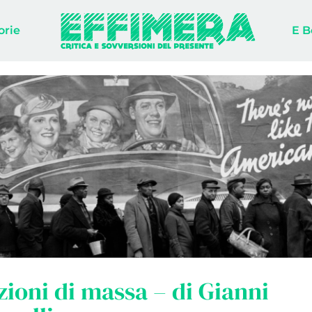
orie
E B
zioni di massa – di Gianni