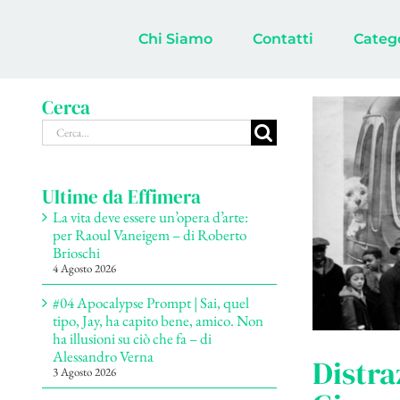
Salta
al
Chi Siamo
Contatti
Categ
contenuto
Cerca
Cerca
per:
Ultime da Effimera
La vita deve essere un’opera d’arte:
per Raoul Vaneigem – di Roberto
Brioschi
4 Agosto 2026
#04 Apocalypse Prompt | Sai, quel
tipo, Jay, ha capito bene, amico. Non
ha illusioni su ciò che fa – di
Alessandro Verna
Distra
3 Agosto 2026