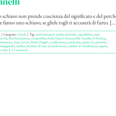
nelli
chiavo non prende coscienza del significato e del perché
 fanno uno schiavo, se gliele togli ti accuserà di furto. [...
|
Categorie:
Crinali
|
Tag:
ammortizzatori sociali
,
anomalie
,
capitalismo
,
cassa
covid
,
disinformazione
,
extraprofitti
,
frodi
,
Gianni Giovannelli
,
Guardia di Finanza
,
ormazione
,
Inps
,
lavoro
,
Mario Draghi
,
neoliberismo
,
pandemia
,
partite Iva
,
povertà
,
propaganda
,
reddito
,
Reddito di base incondizionato
,
reddito di cittadinanza
,
regime
,
e state
|
3 Commenti