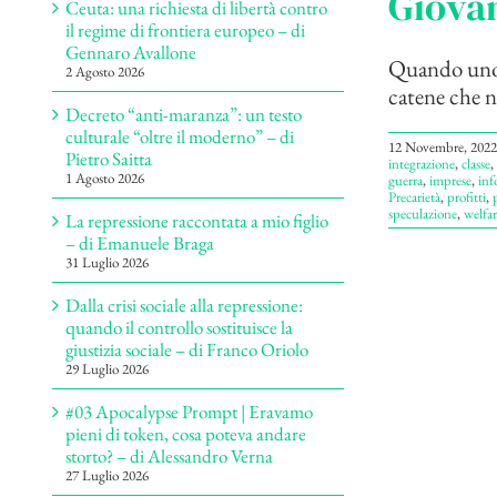
Giovan
Ceuta: una richiesta di libertà contro
il regime di frontiera europeo – di
Gennaro Avallone
Quando uno s
2 Agosto 2026
catene che ne
Decreto “anti-maranza”: un testo
culturale “oltre il moderno” – di
12 Novembre, 2022
Pietro Saitta
integrazione
,
classe
,
1 Agosto 2026
guerra
,
imprese
,
inf
Precarietà
,
profitti
,
speculazione
,
welfar
La repressione raccontata a mio figlio
– di Emanuele Braga
31 Luglio 2026
Dalla crisi sociale alla repressione:
quando il controllo sostituisce la
giustizia sociale – di Franco Oriolo
29 Luglio 2026
#03 Apocalypse Prompt | Eravamo
pieni di token, cosa poteva andare
storto? – di Alessandro Verna
27 Luglio 2026