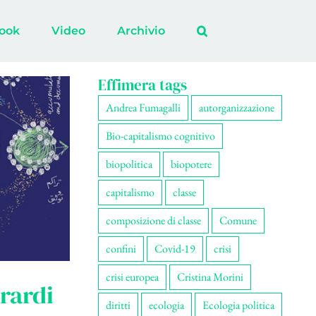
ook
Video
Archivio
Effimera tags
Andrea Fumagalli
autorganizzazione
Bio-capitalismo cognitivo
biopolitica
biopotere
capitalismo
classe
composizione di classe
Comune
confini
Covid-19
crisi
crisi europea
Cristina Morini
rardi
diritti
ecologia
Ecologia politica