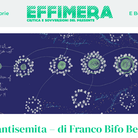
orie
E B
antisemita – di Franco Bifo Be