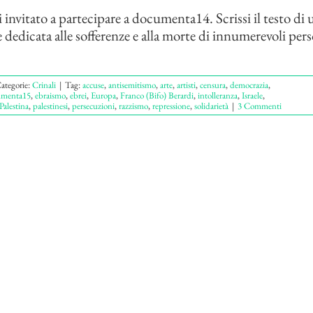
 invitato a partecipare a documenta14. Scrissi il testo di 
dedicata alle sofferenze e alla morte di innumerevoli per
ategorie:
Crinali
|
Tag:
accuse
,
antisemitismo
,
arte
,
artisti
,
censura
,
democrazia
,
umenta15
,
ebraismo
,
ebrei
,
Europa
,
Franco (Bifo) Berardi
,
intolleranza
,
Israele
,
Palestina
,
palestinesi
,
persecuzioni
,
razzismo
,
repressione
,
solidarietà
|
3 Commenti