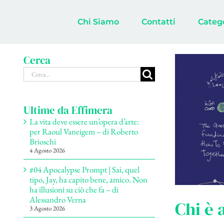
Salta
al
Chi Siamo
Contatti
Categ
contenuto
Cerca
Cerca
per:
Ultime da Effimera
La vita deve essere un’opera d’arte:
per Raoul Vaneigem – di Roberto
Brioschi
4 Agosto 2026
#04 Apocalypse Prompt | Sai, quel
tipo, Jay, ha capito bene, amico. Non
ha illusioni su ciò che fa – di
Alessandro Verna
Chi è 
3 Agosto 2026