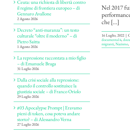
Ceuta: una richiesta di libertà contro
Nel 2017 fui
il regime di frontiera europeo – di
Gennaro Avallone
performance 
2 Agosto 2026
che [...]
Decreto “anti-maranza”: un testo
culturale “oltre il moderno” – di
16 Luglio, 2022
|
C
documenta14
,
doc
Pietro Saitta
migranti
,
Nazismo
,
1 Agosto 2026
La repressione raccontata a mio figlio
– di Emanuele Braga
31 Luglio 2026
Dalla crisi sociale alla repressione:
quando il controllo sostituisce la
giustizia sociale – di Franco Oriolo
29 Luglio 2026
#03 Apocalypse Prompt | Eravamo
pieni di token, cosa poteva andare
storto? – di Alessandro Verna
27 Luglio 2026