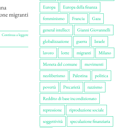
una
Europa
Europa della finanza
sone migranti
femminismo
Francia
Gaza
general intellect
Gianni Giovannelli
Continua a leggere
globalizzazione
guerra
Israele
lavoro
lotte
migranti
Milano
Moneta del comune
movimenti
neoliberismo
Palestina
politica
povertà
Precarietà
razzismo
Reddito di base incondizionato
repressione
riproduzione sociale
soggettività
speculazione finanziaria