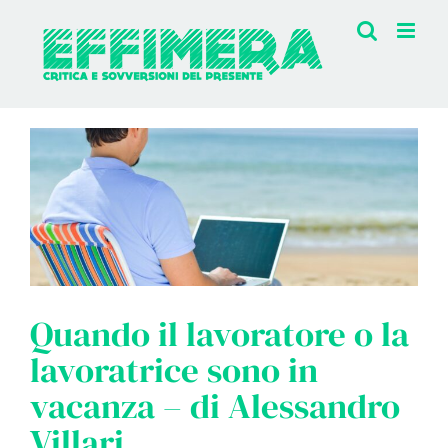
Salta
al
contenuto
Quando il lavoratore o la
lavoratrice sono in
vacanza – di Alessandro
Villari