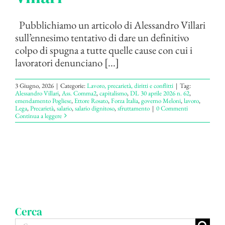
Pubblichiamo un articolo di Alessandro Villari
sull’ennesimo tentativo di dare un definitivo
colpo di spugna a tutte quelle cause con cui i
lavoratori denunciano [...]
3 Giugno, 2026
|
Categorie:
Lavoro, precarietà, diritti e conflitti
|
Tag:
Alessandro Villari
,
Ass. Comma2
,
capitalismo
,
DL 30 aprile 2026 n. 62
,
emendamento Pogliese
,
Ettore Rosato
,
Forza Italia
,
governo Meloni
,
lavoro
,
Lega
,
Precarietà
,
salario
,
salario dignitoso
,
sfruttamento
|
0 Commenti
Continua a leggere
Cerca
Cerca