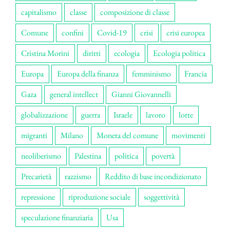
capitalismo
classe
composizione di classe
Comune
confini
Covid-19
crisi
crisi europea
Cristina Morini
diritti
ecologia
Ecologia politica
Europa
Europa della finanza
femminismo
Francia
Gaza
general intellect
Gianni Giovannelli
globalizzazione
guerra
Israele
lavoro
lotte
migranti
Milano
Moneta del comune
movimenti
neoliberismo
Palestina
politica
povertà
Precarietà
razzismo
Reddito di base incondizionato
repressione
riproduzione sociale
soggettività
speculazione finanziaria
Usa