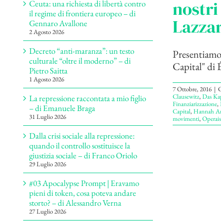
nostri
Ceuta: una richiesta di libertà contro
il regime di frontiera europeo – di
Lazza
Gennaro Avallone
2 Agosto 2026
Decreto “anti-maranza”: un testo
Presentiamo a
culturale “oltre il moderno” – di
Capital" di É
Pietro Saitta
1 Agosto 2026
7 Ottobre, 2016
|
C
Clausewitz
,
Das Kap
La repressione raccontata a mio figlio
Finanziarizzazione
,
– di Emanuele Braga
Capital
,
Hannah Ar
31 Luglio 2026
movimenti
,
Operai
Dalla crisi sociale alla repressione:
quando il controllo sostituisce la
giustizia sociale – di Franco Oriolo
29 Luglio 2026
#03 Apocalypse Prompt | Eravamo
pieni di token, cosa poteva andare
storto? – di Alessandro Verna
27 Luglio 2026