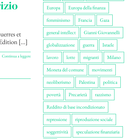
izio
Europa
Europa della finanza
femminismo
Francia
Gaza
general intellect
Gianni Giovannelli
Guerres et
dition [...]
globalizzazione
guerra
Israele
Continua a leggere
lavoro
lotte
migranti
Milano
Moneta del comune
movimenti
neoliberismo
Palestina
politica
povertà
Precarietà
razzismo
Reddito di base incondizionato
repressione
riproduzione sociale
soggettività
speculazione finanziaria