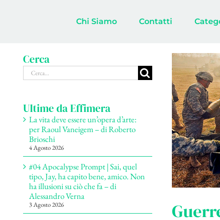
Salta
al
Chi Siamo
Contatti
Categ
contenuto
Cerca
Cerca
per:
Ultime da Effimera
La vita deve essere un’opera d’arte:
per Raoul Vaneigem – di Roberto
Brioschi
4 Agosto 2026
#04 Apocalypse Prompt | Sai, quel
tipo, Jay, ha capito bene, amico. Non
ha illusioni su ciò che fa – di
Alessandro Verna
Guerre
3 Agosto 2026