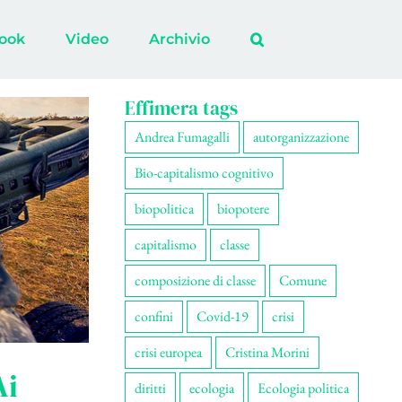
ook
Video
Archivio
Effimera tags
Andrea Fumagalli
autorganizzazione
Bio-capitalismo cognitivo
biopolitica
biopotere
capitalismo
classe
composizione di classe
Comune
confini
Covid-19
crisi
crisi europea
Cristina Morini
Ai
diritti
ecologia
Ecologia politica