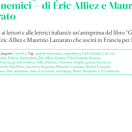
 nemici – di Éric Alliez e Maur
rato
i lettori e alle lettrici italiani/e un'anteprima del libro "
ric Alliez e Maurizio Lazzarato che uscirà in Francia per E
ategorie:
Crinali
|
Tag:
capitale finanziario
,
capitalismo
,
Carl Schmitt
,
Carl von
ital
,
Edition Ámsterdam
,
Éric Alliez
,
Europa
,
Felix Guattari
,
finanza
,
Francia
,
general intellect
,
Gilles Deleuze
,
Giovanni Arrighi
,
guerra
,
Guerres et
endt
,
Karl Marx
,
macchina da guerra
,
Maurizio Lazzarato
,
Michel Foucault
,
smo
,
Post-operaismo
,
stato d'eccezione
,
tecnologia
,
Walter Benjamin
|
0 Commenti