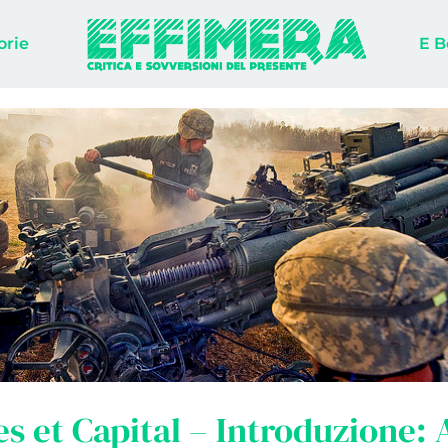
orie
E B
s et Capital – Introduzione: 