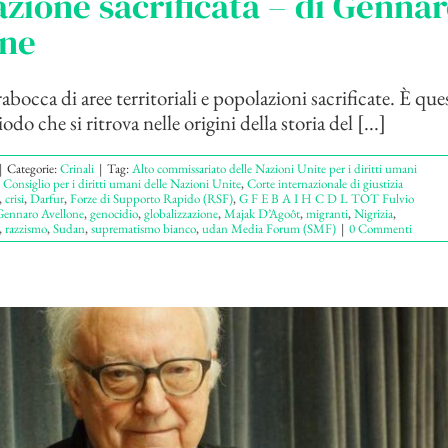
zione sacrificata – di Genna
one
bocca di aree territoriali e popolazioni sacrificate. È qu
odo che si ritrova nelle origini della storia del [...]
|
Categorie:
Crinali
|
Tag:
Alto commissariato delle Nazioni Unite per i diritti umani
,
Consiglio per i diritti umani delle Nazioni Unite
,
Corte internazionale di giustizia
,
crisi
,
Darfur
,
Forze di Supporto Rapido (RSF)
,
G F E B A I H C D L TOT Fulvio
Gennaro Avellone
,
genocidio
,
globalizzazione
,
Majak D’Agoôt
,
migranti
,
Nigrizia
,
,
razzismo
,
Sudan
,
suprematismo bianco
,
udan Media Forum (SMF)
|
0 Commenti