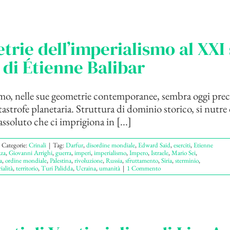
rie dell’imperialismo al XXI
– di Étienne Balibar
mo, nelle sue geometrie contemporanee, sembra oggi prec
astrofe planetaria. Struttura di dominio storico, si nutre 
ssoluto che ci imprigiona in [...]
Categorie:
Crinali
|
Tag:
Darfur
,
disordine mondiale
,
Edward Said
,
eserciti
,
Etienne
za
,
Giovanni Arrighi
,
guerra
,
imperi
,
imperialismo
,
Impero
,
Istraele
,
Mario Sei
,
a
,
ordine mondiale
,
Palestina
,
rivoluzione
,
Russia
,
sfruttamento
,
Siria
,
sterminio
,
rialità
,
territorio
,
Turi Palidda
,
Ucraina
,
umanità
|
1 Commento