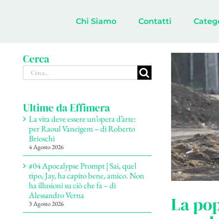
Salta
al
Chi Siamo
Contatti
Categ
contenuto
Cerca
Cerca
per:
Ultime da Effimera
La vita deve essere un’opera d’arte:
per Raoul Vaneigem – di Roberto
Brioschi
4 Agosto 2026
#04 Apocalypse Prompt | Sai, quel
tipo, Jay, ha capito bene, amico. Non
ha illusioni su ciò che fa – di
Alessandro Verna
La po
3 Agosto 2026