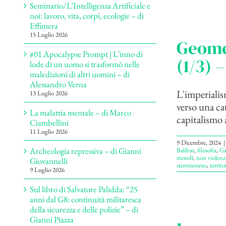
Seminario/L’Intelligenza Artificiale e
noi: lavoro, vita, corpi, ecologie – di
Effimera
15 Luglio 2026
Geomet
#01 Apocalypse Prompt | L’inno di
(1/3) 
lode di un uomo si trasformò nelle
maledizioni di altri uomini – di
Alessandro Verna
L'imperialis
13 Luglio 2026
verso una cat
La malattia mentale – di Marco
capitalismo a
Ciambellini
11 Luglio 2026
9 Dicembre, 2024
|
Archeologia repressiva – di Gianni
Balibar
,
filosofia
,
Ga
mondi
,
non violenz
Giovannelli
sterminismo
,
territo
9 Luglio 2026
Sul libro di Salvatore Palidda: “25
anni dal G8: continuità militaresca
della sicurezza e delle polizie” – di
Gianni Piazza