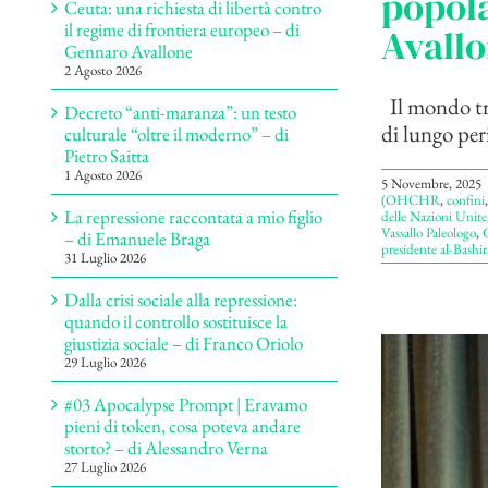
popola
Ceuta: una richiesta di libertà contro
il regime di frontiera europeo – di
Avall
Gennaro Avallone
2 Agosto 2026
Il mondo tra
Decreto “anti-maranza”: un testo
di lungo peri
culturale “oltre il moderno” – di
Pietro Saitta
1 Agosto 2026
5 Novembre, 2025
(OHCHR
,
confini
La repressione raccontata a mio figlio
delle Nazioni Unite
Vassallo Paleologo
,
– di Emanuele Braga
presidente al-Bashir
31 Luglio 2026
Dalla crisi sociale alla repressione:
quando il controllo sostituisce la
giustizia sociale – di Franco Oriolo
29 Luglio 2026
#03 Apocalypse Prompt | Eravamo
pieni di token, cosa poteva andare
storto? – di Alessandro Verna
27 Luglio 2026