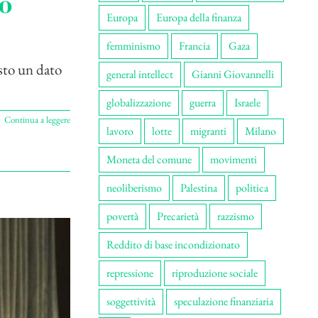
ro
Europa
Europa della finanza
femminismo
Francia
Gaza
esto un dato
general intellect
Gianni Giovannelli
globalizzazione
guerra
Israele
Continua a leggere
lavoro
lotte
migranti
Milano
Moneta del comune
movimenti
neoliberismo
Palestina
politica
povertà
Precarietà
razzismo
Reddito di base incondizionato
repressione
riproduzione sociale
soggettività
speculazione finanziaria