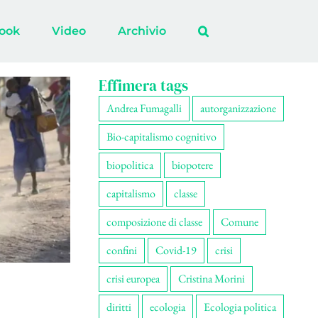
ook
Video
Archivio
Effimera tags
Andrea Fumagalli
autorganizzazione
Bio-capitalismo cognitivo
biopolitica
biopotere
capitalismo
classe
composizione di classe
Comune
confini
Covid-19
crisi
crisi europea
Cristina Morini
diritti
ecologia
Ecologia politica