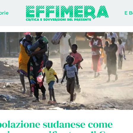
orie
E B
polazione sudanese come