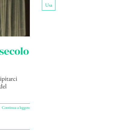
Usa
 secolo
ipitarci
del
Continua a leggere