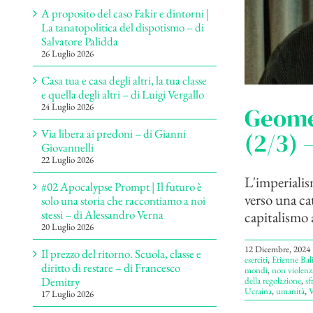
A proposito del caso Fakir e dintorni |
La tanatopolitica del dispotismo – di
Salvatore Palidda
26 Luglio 2026
Casa tua e casa degli altri, la tua classe
e quella degli altri – di Luigi Vergallo
24 Luglio 2026
Geomet
Via libera ai predoni – di Gianni
(2/3) 
Giovannelli
22 Luglio 2026
L'imperialis
#02 Apocalypse Prompt | Il futuro è
verso una cat
solo una storia che raccontiamo a noi
stessi – di Alessandro Verna
capitalismo a
20 Luglio 2026
12 Dicembre, 2024
Il prezzo del ritorno. Scuola, classe e
eserciti
,
Etienne Bal
diritto di restare – di Francesco
mondi
,
non violenz
Demitry
della regolazione
,
sf
Ucraina
,
umanità
,
V
17 Luglio 2026