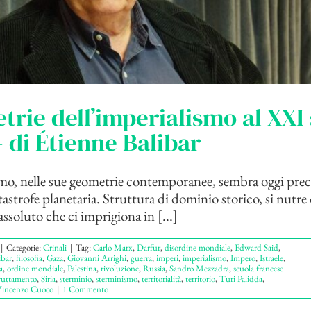
rie dell’imperialismo al XXI
– di Étienne Balibar
mo, nelle sue geometrie contemporanee, sembra oggi prec
astrofe planetaria. Struttura di dominio storico, si nutre 
ssoluto che ci imprigiona in [...]
|
Categorie:
Crinali
|
Tag:
Carlo Marx
,
Darfur
,
disordine mondiale
,
Edward Said
,
ibar
,
filosofia
,
Gaza
,
Giovanni Arrighi
,
guerra
,
imperi
,
imperialismo
,
Impero
,
Istraele
,
a
,
ordine mondiale
,
Palestina
,
rivoluzione
,
Russia
,
Sandro Mezzadra
,
scuola francese
ruttamento
,
Siria
,
sterminio
,
sterminismo
,
territorialità
,
territorio
,
Turi Palidda
,
incenzo Cuoco
|
1 Commento