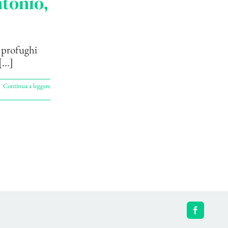
ntonio,
o profughi
...]
Continua a leggere
Facebook