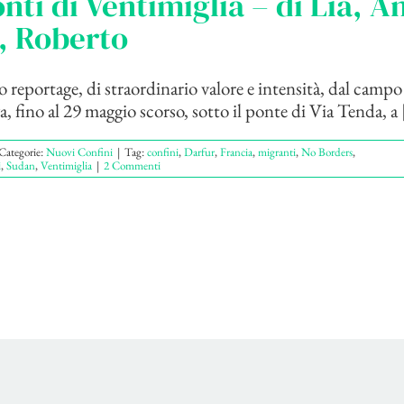
onti di Ventimiglia – di Lia, A
, Roberto
o reportage, di straordinario valore e intensità, dal camp
a, fino al 29 maggio scorso, sotto il ponte di Via Tenda, a [
Categorie:
Nuovi Confini
|
Tag:
confini
,
Darfur
,
Francia
,
migranti
,
No Borders
,
i
,
Sudan
,
Ventimiglia
|
2 Commenti