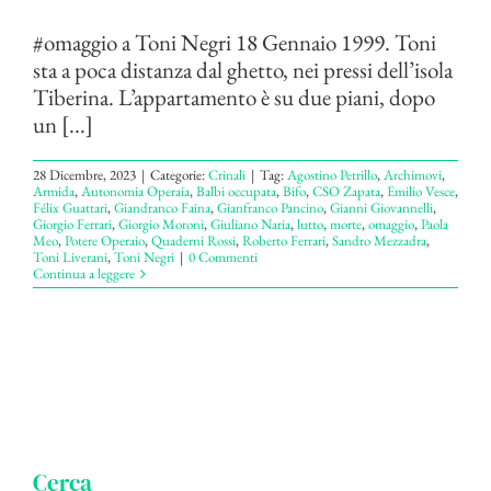
#omaggio a Toni Negri 18 Gennaio 1999. Toni
sta a poca distanza dal ghetto, nei pressi dell’isola
Tiberina. L’appartamento è su due piani, dopo
un [...]
28 Dicembre, 2023
|
Categorie:
Crinali
|
Tag:
Agostino Petrillo
,
Archimovi
,
Armida
,
Autonomia Operaia
,
Balbi occupata
,
Bifo
,
CSO Zapata
,
Emilio Vesce
,
Félix Guattari
,
Giandranco Faina
,
Gianfranco Pancino
,
Gianni Giovannelli
,
Giorgio Ferrari
,
Giorgio Moroni
,
Giuliano Naria
,
lutto
,
morte
,
omaggio
,
Paola
Meo
,
Potere Operaio
,
Quaderni Rossi
,
Roberto Ferrari
,
Sandro Mezzadra
,
Toni Liverani
,
Toni Negri
|
0 Commenti
Continua a leggere
Cerca