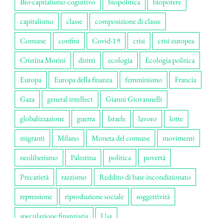
Bio-capitalismo cognitivo
biopolitica
biopotere
capitalismo
classe
composizione di classe
Comune
confini
Covid-19
crisi
crisi europea
Cristina Morini
diritti
ecologia
Ecologia politica
Europa
Europa della finanza
femminismo
Francia
Gaza
general intellect
Gianni Giovannelli
globalizzazione
guerra
Israele
lavoro
lotte
migranti
Milano
Moneta del comune
movimenti
neoliberismo
Palestina
politica
povertà
Precarietà
razzismo
Reddito di base incondizionato
repressione
riproduzione sociale
soggettività
speculazione finanziaria
Usa