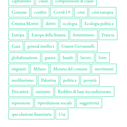
capitalismo
classe
composizione di classe
Comune
confini
Covid-19
crisi
crisi europea
Cristina Morini
diritti
ecologia
Ecologia politica
Europa
Europa della finanza
femminismo
Francia
Gaza
general intellect
Gianni Giovannelli
globalizzazione
guerra
Israele
lavoro
lotte
migranti
Milano
Moneta del comune
movimenti
neoliberismo
Palestina
politica
povertà
Precarietà
razzismo
Reddito di base incondizionato
repressione
riproduzione sociale
soggettività
speculazione finanziaria
Usa