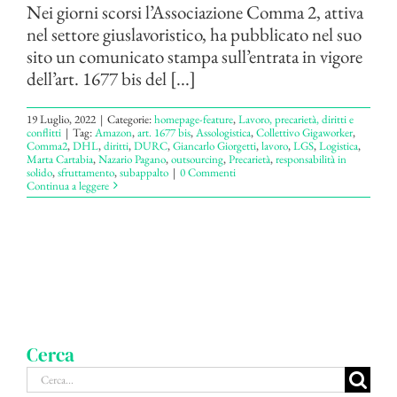
Nei giorni scorsi l’Associazione Comma 2, attiva
nel settore giuslavoristico, ha pubblicato nel suo
sito un comunicato stampa sull’entrata in vigore
dell’art. 1677 bis del [...]
19 Luglio, 2022
|
Categorie:
homepage-feature
,
Lavoro, precarietà, diritti e
conflitti
|
Tag:
Amazon
,
art. 1677 bis
,
Assologistica
,
Collettivo Gigaworker
,
Comma2
,
DHL
,
diritti
,
DURC
,
Giancarlo Giorgetti
,
lavoro
,
LGS
,
Logistica
,
Marta Cartabia
,
Nazario Pagano
,
outsourcing
,
Precarietà
,
responsabilità in
solido
,
sfruttamento
,
subappalto
|
0 Commenti
Continua a leggere
Cerca
Cerca