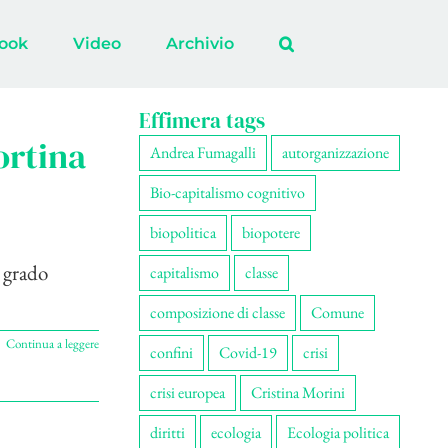
ook
Video
Archivio
Effimera tags
ortina
Andrea Fumagalli
autorganizzazione
Bio-capitalismo cognitivo
biopolitica
biopotere
l grado
capitalismo
classe
composizione di classe
Comune
Continua a leggere
confini
Covid-19
crisi
crisi europea
Cristina Morini
diritti
ecologia
Ecologia politica