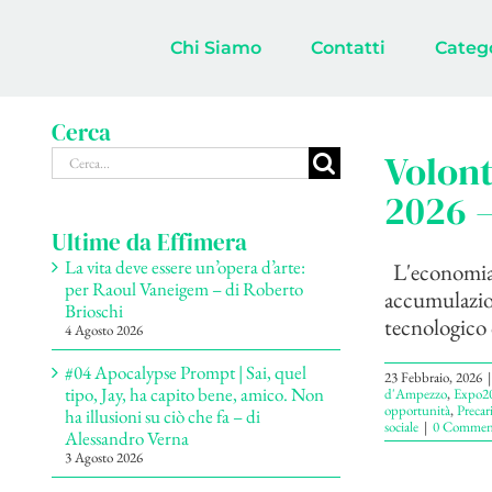
Salta
al
Chi Siamo
Contatti
Categ
contenuto
Cerca
Cerca
Volont
per:
2026 
Ultime da Effimera
La vita deve essere un’opera d’arte:
L'economia d
per Raoul Vaneigem – di Roberto
accumulazion
Brioschi
tecnologico 
4 Agosto 2026
#04 Apocalypse Prompt | Sai, quel
23 Febbraio, 2026
|
tipo, Jay, ha capito bene, amico. Non
d'Ampezzo
,
Expo2
opportunità
,
Precar
ha illusioni su ciò che fa – di
sociale
|
0 Commen
Alessandro Verna
3 Agosto 2026