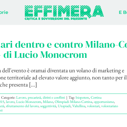
orie
E B
ari dentro e contro Milano-C
– di Lucio Monocrom
ell'evento è oramai diventata un volano di marketing e
e territoriale ad elevato valore aggiunto, non tanto per i
che presenta [...]
Categorie:
Lavoro, precarietà, diritti e conflitti
|
Tag:
biopotere
,
Cortina
015
,
lavoro
,
Lucio Monocrom
,
Milano
,
Olimpiadi Milano-Cortina
,
opportunismo
,
ietà
,
sfruttamento del lavoro
,
soggettività
,
Utopiadi
,
Valtellina
,
volontari
,
volontariato
ti