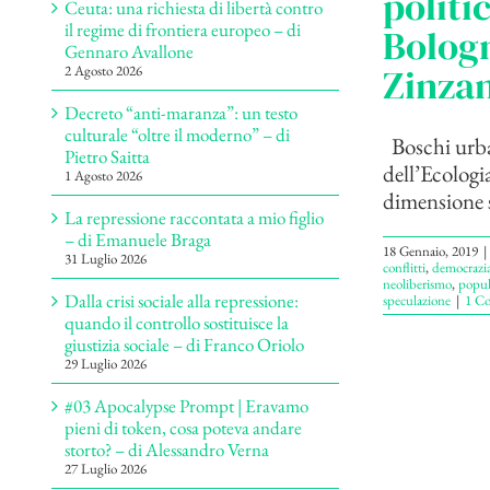
politi
Ceuta: una richiesta di libertà contro
il regime di frontiera europeo – di
Bologn
Gennaro Avallone
Zinzan
2 Agosto 2026
Decreto “anti-maranza”: un testo
culturale “oltre il moderno” – di
Boschi urban
Pietro Saitta
dell’Ecologia
1 Agosto 2026
dimensione so
La repressione raccontata a mio figlio
– di Emanuele Braga
18 Gennaio, 2019
|
31 Luglio 2026
conflitti
,
democrazi
neoliberismo
,
popul
Dalla crisi sociale alla repressione:
speculazione
|
1 C
quando il controllo sostituisce la
giustizia sociale – di Franco Oriolo
29 Luglio 2026
#03 Apocalypse Prompt | Eravamo
pieni di token, cosa poteva andare
storto? – di Alessandro Verna
27 Luglio 2026