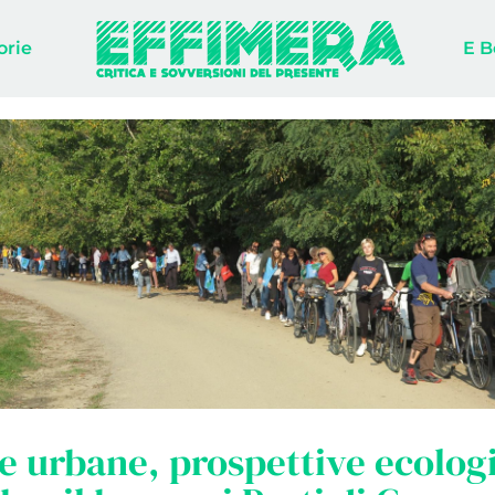
orie
E B
e urbane, prospettive ecolog