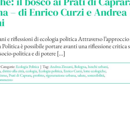
che: il bosco ai Prati di Caprar
a – di Enrico Curzi e Andrea
i
i e riflessioni di ecologia politica Attraverso l’approccio
 Politica è possibile portare avanti una riflessione critica s
cio-politica e di potere [...]
Categorie:
Ecologia Politica
|
Tag:
Andrea Zinzani
,
Bologna
,
boschi urbani
,
a
,
diritto alla città
,
ecologia
,
Ecologia politica
,
Enrico Curzi
,
lotte ecologiche
,
ismo
,
Prati di Caprara
,
profitto
,
rigenerazione urbana
,
salute
,
sostenibilità
,
ommento