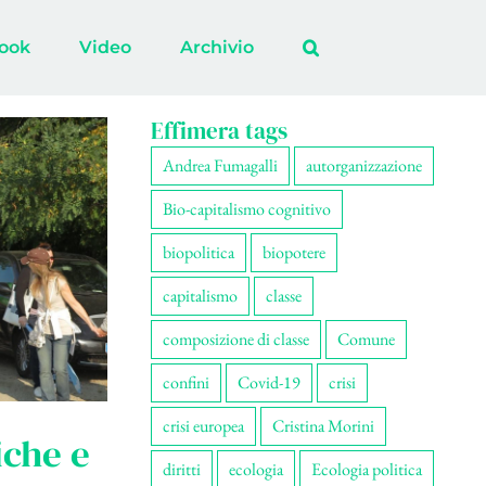
ook
Video
Archivio
Effimera tags
Andrea Fumagalli
autorganizzazione
Bio-capitalismo cognitivo
biopolitica
biopotere
capitalismo
classe
composizione di classe
Comune
confini
Covid-19
crisi
crisi europea
Cristina Morini
iche e
diritti
ecologia
Ecologia politica