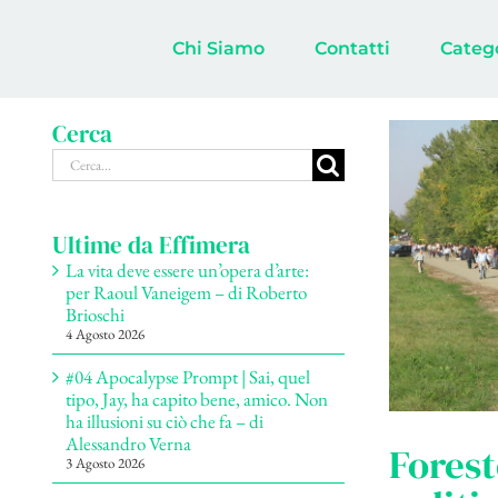
Salta
al
Chi Siamo
Contatti
Categ
contenuto
Cerca
Cerca
per:
Ultime da Effimera
La vita deve essere un’opera d’arte:
per Raoul Vaneigem – di Roberto
Brioschi
4 Agosto 2026
#04 Apocalypse Prompt | Sai, quel
tipo, Jay, ha capito bene, amico. Non
ha illusioni su ciò che fa – di
Alessandro Verna
Forest
3 Agosto 2026