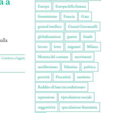
a a
Europa
Europa della finanza
femminismo
Francia
Gaza
general intellect
Gianni Giovannelli
globalizzazione
guerra
Israele
ulla
lavoro
lotte
migranti
Milano
Moneta del comune
movimenti
Continua a leggere
neoliberismo
Palestina
politica
povertà
Precarietà
razzismo
Reddito di base incondizionato
repressione
riproduzione sociale
soggettività
speculazione finanziaria