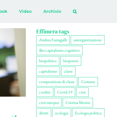
ook
Video
Archivio
Effimera tags
Andrea Fumagalli
autorganizzazione
Bio-capitalismo cognitivo
biopolitica
biopotere
capitalismo
classe
composizione di classe
Comune
confini
Covid-19
crisi
crisi europea
Cristina Morini
diritti
ecologia
Ecologia politica