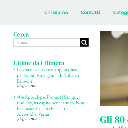
Salta
al
Chi Siamo
Contatti
Categ
contenuto
Cerca
Cerca
per:
Ultime da Effimera
La vita deve essere un’opera d’arte:
per Raoul Vaneigem – di Roberto
Brioschi
4 Agosto 2026
#04 Apocalypse Prompt | Sai, quel
tipo, Jay, ha capito bene, amico. Non
ha illusioni su ciò che fa – di
Alessandro Verna
Gli 80
3 Agosto 2026