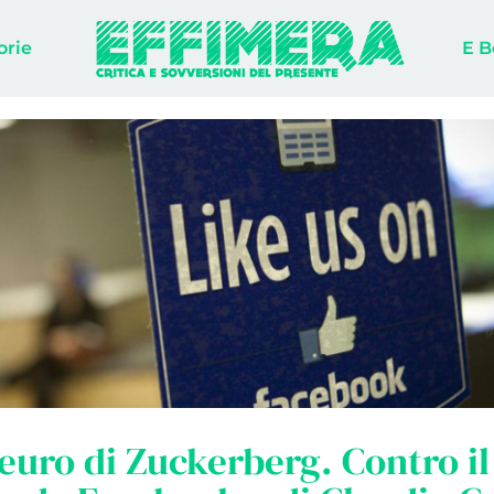
orie
E B
 euro di Zuckerberg. Contro il