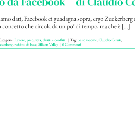
o da Facebook – di Claudio C
amo dati, Facebook ci guadagna sopra, ergo Zuckerberg d
n concetto che circola da un po’ di tempo, ma che è [...]
ategorie:
Lavoro, precarietà, diritti e conflitti
|
Tag:
basic income
,
Claudio Ceruti
,
ckerberg
,
reddito di base
,
Silicon Valley
|
0 Commenti