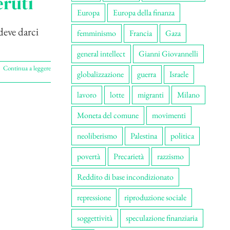
eruti
Europa
Europa della finanza
eve darci
femminismo
Francia
Gaza
general intellect
Gianni Giovannelli
Continua a leggere
globalizzazione
guerra
Israele
lavoro
lotte
migranti
Milano
Moneta del comune
movimenti
neoliberismo
Palestina
politica
povertà
Precarietà
razzismo
Reddito di base incondizionato
repressione
riproduzione sociale
soggettività
speculazione finanziaria