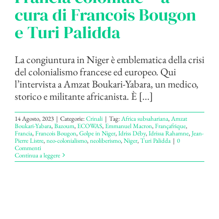
cura di Francois Bougon
e Turi Palidda
La congiuntura in Niger è emblematica della crisi
del colonialismo francese ed europeo. Qui
l’intervista a Amzat Boukari-Yabara, un medico,
storico e militante africanista. È [...]
14 Agosto, 2023
|
Categorie:
Crinali
|
Tag:
Africa subsahariana
,
Amzat
Boukari-Yabara
,
Bazoum
,
ECOWAS
,
Emmanuel Macron
,
Françafrique
,
Francia
,
Francois Bougon
,
Golpe in Niger
,
Idriss Déby
,
Idrissa Rahamne
,
Jean-
Pierre Listre
,
neo-colonialismo
,
neoliberismo
,
Niger
,
Turi Palidda
|
0
Commenti
Continua a leggere