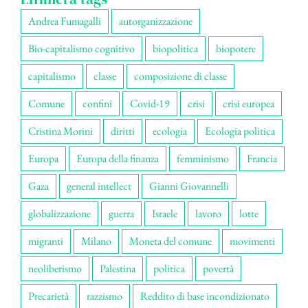
Andrea Fumagalli
autorganizzazione
Bio-capitalismo cognitivo
biopolitica
biopotere
capitalismo
classe
composizione di classe
Comune
confini
Covid-19
crisi
crisi europea
Cristina Morini
diritti
ecologia
Ecologia politica
Europa
Europa della finanza
femminismo
Francia
Gaza
general intellect
Gianni Giovannelli
globalizzazione
guerra
Israele
lavoro
lotte
migranti
Milano
Moneta del comune
movimenti
neoliberismo
Palestina
politica
povertà
Precarietà
razzismo
Reddito di base incondizionato