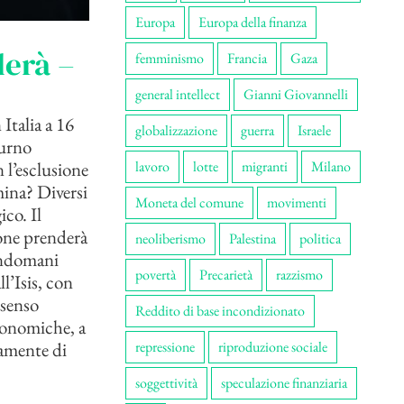
Europa
Europa della finanza
lerà –
femminismo
Francia
Gaza
general intellect
Gianni Giovannelli
Italia a 16
globalizzazione
guerra
Israele
turno
 l’esclusione
lavoro
lotte
migranti
Milano
mina? Diversi
Moneta del comune
movimenti
ico. Il
one prenderà
neoliberismo
Palestina
politica
’indomani
povertà
Precarietà
razzismo
l’Isis, con
 senso
Reddito di base incondizionato
economiche, a
camente di
repressione
riproduzione sociale
soggettività
speculazione finanziaria