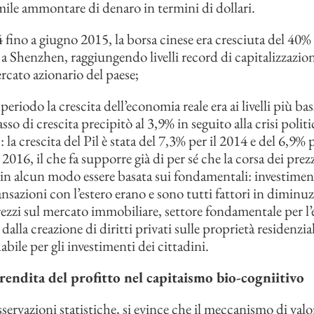
mile ammontare di denaro in termini di dollari.
 fino a giugno 2015, la borsa cinese era cresciuta del 40%
a Shenzhen, raggiungendo livelli record di capitalizzazion
ercato azionario del paese;
periodo la crescita dell’economia reale era ai livelli più ba
sso di crescita precipitò al 3,9% in seguito alla crisi politi
a crescita del Pil è stata del 7,3% per il 2014 e del 6,9% p
l 2016, il che fa supporre già di per sé che la corsa dei prez
in alcun modo essere basata sui fondamentali: investiment
ansazioni con l’estero erano e sono tutti fattori in diminu
rezzi sul mercato immobiliare, settore fondamentale per l
dalla creazione di diritti privati sulle proprietà residenzia
dabile per gli investimenti dei cittadini.
 rendita del profitto nel capitaismo bio-cogniitivo
servazioni statistiche, si evince che il meccanismo di valo