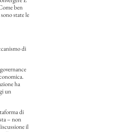
. Come ben
 sono state le
eccanismo di
a governance
 economica.
azione ha
gi un
ttaforma di
ista – non
iscussione il