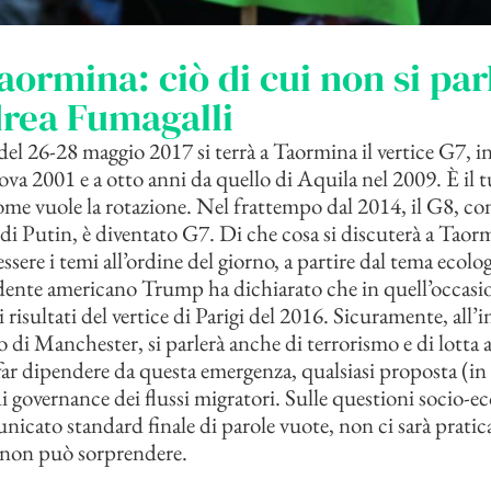
aormina: ciò di cui non si par
rea Fumagalli
el 26-28 maggio 2017 si terrà a Taormina il vertice G7, in 
va 2001 e a otto anni da quello di Aquila nel 2009. È il 
come vuole la rotazione. Nel frattempo dal 2014, il G8, con
 di Putin, è diventato G7. Di che cosa si discuterà a Taor
sere i temi all’ordine del giorno, a partire dal tema ecolog
dente americano Trump ha dichiarato che in quell’occasi
 risultati del vertice di Parigi del 2016. Sicuramente, all
o di Manchester, si parlerà anche di terrorismo e di lotta al
 far dipendere da questa emergenza, qualsiasi proposta (in
 di governance dei flussi migratori. Sulle questioni socio-
unicato standard finale di parole vuote, non ci sarà prati
e non può sorprendere.