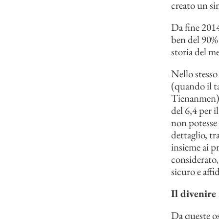
creato un si
Da fine 2014
ben del 90% 
storia del m
Nello stesso 
(quando il ta
Tienanmen): l
del 6,4 per i
non potesse 
dettaglio, tr
insieme ai p
considerato, 
sicuro e affi
Il divenire
Da queste os