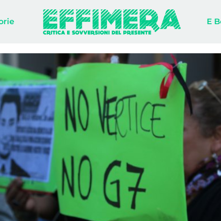
orie
E B