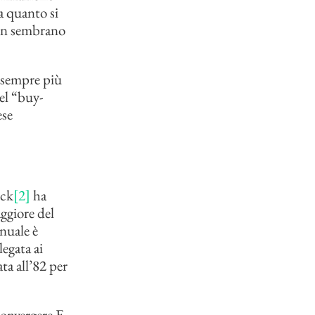
a quanto si
 non sembrano
e sempre più
el “buy-
ese
ick
[2]
ha
aggiore del
nuale è
legata ai
ta all’82 per
convergere E