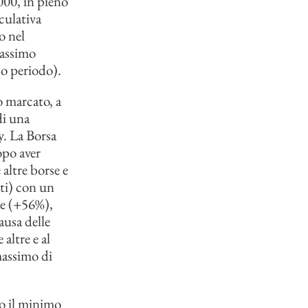
000, in pieno
culativa
o nel
massimo
so periodo).
 marcato, a
di una
y. La Borsa
opo aver
altre borse e
ti) con un
se (+56%),
ausa delle
altre e al
assimo di
to il minimo