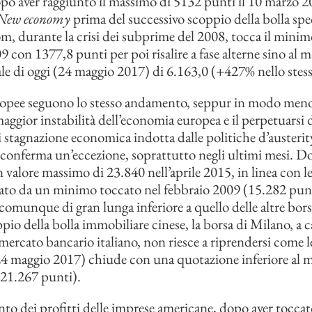
o aver raggiunto il massimo di 5132 punti il 10 marzo 2
New economy
prima del successivo scoppio della bolla spe
m, durante la crisi dei subprime del 2008, tocca il minim
9 con 1377,8 punti per poi risalire a fase alterne sino al 
ale di oggi (24 maggio 2017) di 6.163,0 (+427% nello stes
ropee seguono lo stesso andamento, seppur in modo meno
maggior instabilità dell’economia europea e il perpetuarsi 
i stagnazione economica indotta dalle politiche d’austerit
 conferma un’eccezione, soprattutto negli ultimi mesi. D
 valore massimo di 23.840 nell’aprile 2015, in linea con le 
rato da un minimo toccato nel febbraio 2009 (15.282 pun
omunque di gran lunga inferiore a quello delle altre bor
pio della bolla immobiliare cinese, la borsa di Milano, a c
mercato bancario italiano, non riesce a riprendersi come le 
 maggio 2017) chiude con una quotazione inferiore al m
(21.267 punti).
to dei profitti delle imprese americane, dopo aver tocca