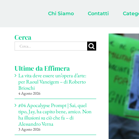
Salta
al
Chi Siamo
Contatti
Categ
contenuto
Cerca
Ingrandisci
Cerca
immagine
per:
Ultime da Effimera
La vita deve essere un’opera d’arte:
per Raoul Vaneigem – di Roberto
Brioschi
4 Agosto 2026
#04 Apocalypse Prompt | Sai, quel
tipo, Jay, ha capito bene, amico. Non
ha illusioni su ciò che fa – di
Alessandro Verna
3 Agosto 2026