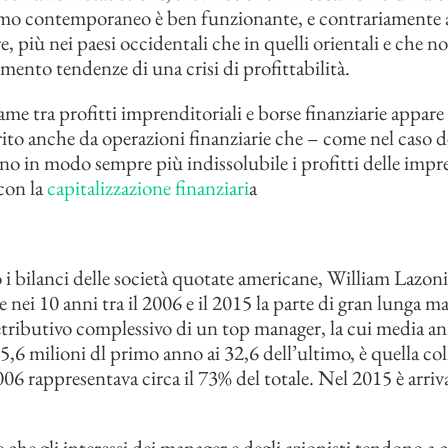
smo contemporaneo è ben funzionante, e contrariamente 
e, più nei paesi occidentali che in quelli orientali e che
omento tendenze di una crisi di profittabilità.
game tra profitti imprenditoriali e borse finanziarie appar
orito anche da operazioni finanziarie che – come nel caso d
no in modo sempre più indissolubile i profitti delle impr
con la
capitalizzazione finanziari
a
i bilanci delle società quotate americane, William Lazon
 nei 10 anni tra il 2006 e il 2015 la parte di gran lunga m
tributivo complessivo di un top manager, la cui media an
5,6 milioni dl primo anno ai 32,6 dell’ultimo, è quella col
006 rappresentava circa il 73% del totale. Nel 2015 è arriva
che gli interessi dei manager e degli azionisti tendono a 