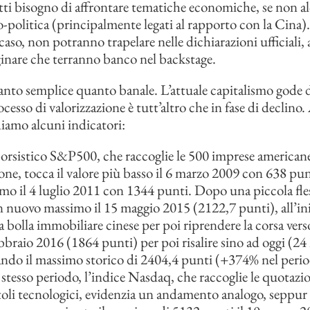
tti bisogno di affrontare tematiche economiche, se non al
o-politica (principalmente legati al rapporto con la Cina)
caso, non potranno trapelare nelle dichiarazioni ufficiali, 
inare che terranno banco nel backstage.
tanto semplice quanto banale. L’attuale capitalismo gode 
rocesso di valorizzazione è tutt’altro che in fase di declin
diamo alcuni indicatori:
borsistico S&P500, che raccoglie le 500 imprese american
ione, tocca il valore più basso il 6 marzo 2009 con 638 pu
o il 4 luglio 2011 con 1344 punti. Dopo una piccola fle
 nuovo massimo il 15 maggio 2015 (2122,7 punti), all’ini
 bolla immobiliare cinese per poi riprendere la corsa verso 
ebbraio 2016 (1864 punti) per poi risalire sino ad oggi (2
ando il massimo storico di 2404,4 punti (+374% nel peri
stesso periodo, l’indice Nasdaq, che raccoglie le quotazio
itoli tecnologici, evidenzia un andamento analogo, seppur