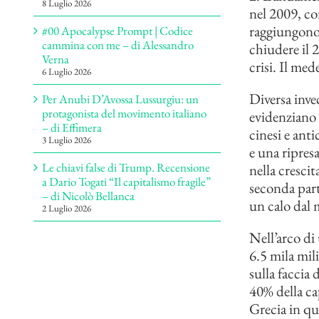
8 Luglio 2026
nel 2009, co
raggiungono 
#00 Apocalypse Prompt | Codice
cammina con me – di Alessandro
chiudere il 
Verna
crisi. Il me
6 Luglio 2026
Diversa invec
Per Anubi D’Avossa Lussurgiu: un
protagonista del movimento italiano
evidenziano
– di Effimera
cinesi e ant
3 Luglio 2026
e una ripres
Le chiavi false di Trump. Recensione
nella cresci
a Dario Togati “Il capitalismo fragile”
seconda part
– di Nicolò Bellanca
un calo dal m
2 Luglio 2026
Nell’arco di
6.5 mila mil
sulla faccia 
40% della ca
Grecia in qu