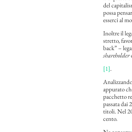
del capitali
possa pensar
esserci al m
Inoltre il le
stretto, fav
back” – lega
shareholder
[1]
.
Analizzando 
appurato che
pacchetto re
passata dai 2
titoli. Nel 2
cento.
Ne consegue 