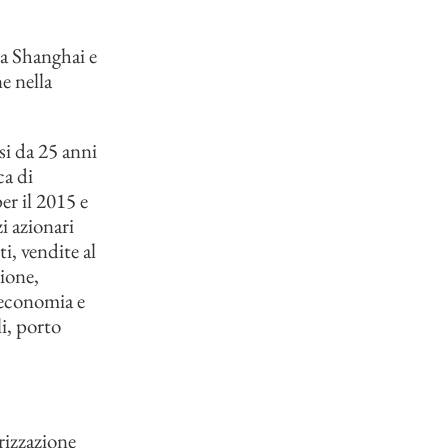
 a Shanghai e
e nella
ssi da 25 anni
ca di
er il 2015 e
zi azionari
i, vendite al
zione,
’economia e
li, porto
rizzazione