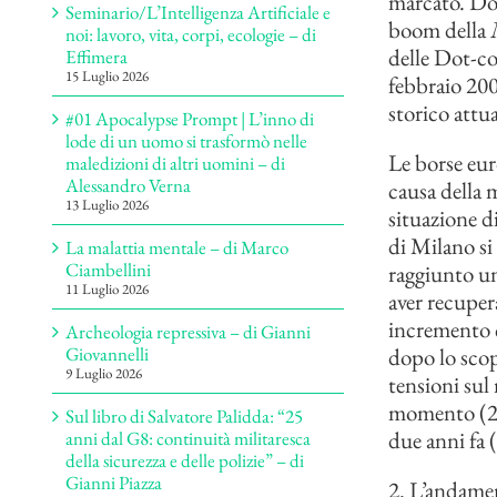
marcato. Dop
Seminario/L’Intelligenza Artificiale e
boom della
noi: lavoro, vita, corpi, ecologie – di
delle Dot-co
Effimera
15 Luglio 2026
febbraio 200
storico attu
#01 Apocalypse Prompt | L’inno di
lode di un uomo si trasformò nelle
Le borse eu
maledizioni di altri uomini – di
Alessandro Verna
causa della 
13 Luglio 2026
situazione d
di Milano si
La malattia mentale – di Marco
Ciambellini
raggiunto un
11 Luglio 2026
aver recupe
incremento c
Archeologia repressiva – di Gianni
dopo lo scop
Giovannelli
9 Luglio 2026
tensioni sul 
momento (24
Sul libro di Salvatore Palidda: “25
due anni fa 
anni dal G8: continuità militaresca
della sicurezza e delle polizie” – di
Gianni Piazza
2. L’andamen