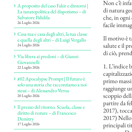
Non c’è infa
A proposito del caso Fakir e dintorni |
di natura ge
La tanatopolitica del dispotismo – di
che, in ogni 
Salvatore Palidda
26 Luglio 2026
facile immag
Casa tua e casa degli altri, la tua classe
Il motivo è 
e quella degli altri – di Luigi Vergallo
salute e il p
24 Luglio 2026
di ciò, pren
Via libera ai predoni – di Gianni
Giovannelli
1. L’indice 
22 Luglio 2026
capitalizzaz
#02 Apocalypse Prompt | Il futuro è
primo massim
solo una storia che raccontiamo a noi
raggiunge un
stessi – di Alessandro Verna
scoppio della
20 Luglio 2026
partire da f
Il prezzo del ritorno. Scuola, classe e
2017), tocc
diritto di restare – di Francesco
2017) Nello 
Demitry
principali t
17 Luglio 2026