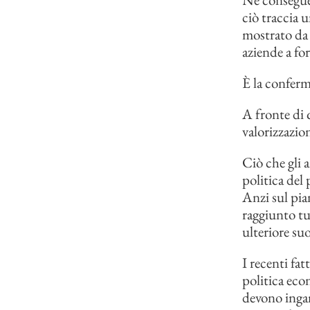
ciò traccia 
mostrato d
aziende a fo
È la confer
A fronte di 
valorizzazio
Ciò che gli 
politica del
Anzi sul pia
raggiunto tu
ulteriore su
I recenti fat
politica eco
devono ingan