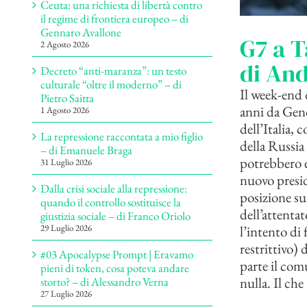
Ceuta: una richiesta di libertà contro
il regime di frontiera europeo – di
Gennaro Avallone
G7 a T
2 Agosto 2026
di And
Decreto “anti-maranza”: un testo
culturale “oltre il moderno” – di
Il week-end d
Pietro Saitta
anni da Geno
1 Agosto 2026
dell’Italia, 
La repressione raccontata a mio figlio
della Russia
– di Emanuele Braga
potrebbero es
31 Luglio 2026
nuovo presi
Dalla crisi sociale alla repressione:
posizione sui
quando il controllo sostituisce la
dell’attentat
giustizia sociale – di Franco Oriolo
l’intento di
29 Luglio 2026
restrittivo)
#03 Apocalypse Prompt | Eravamo
parte il com
pieni di token, cosa poteva andare
nulla. Il ch
storto? – di Alessandro Verna
27 Luglio 2026