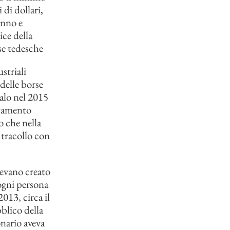
 di dollari,
anno e
ice della
se tedesche
striali
delle borse
calo nel 2015
ntamento
o che nella
 tracollo con
vevano creato
 ogni persona
2013, circa il
blico della
onario aveva