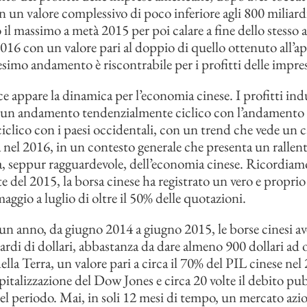
n un valore complessivo di poco inferiore agli 800 miliardi
il massimo a metà 2015 per poi calare a fine dello stesso 
2016 con un valore pari al doppio di quello ottenuto all’ap
desimo andamento è riscontrabile per i profitti delle impre
e appare la dinamica per l’economia cinese. I profitti indu
 un andamento tendenzialmente ciclico con l’andamento 
iciclico con i paesi occidentali, con un trend che vede un 
a nel 2016, in un contesto generale che presenta un ralle
ta, seppur ragguardevole, dell’economia cinese. Ricordiam
e del 2015, la borsa cinese ha registrato un vero e proprio
aggio a luglio di oltre il 50% delle quotazioni.
 un anno, da giugno 2014 a giugno 2015, le borse cinesi a
iardi di dollari, abbastanza da dare almeno 900 dollari ad
della Terra, un valore pari a circa il 70% del PIL cinese nel 
pitalizzazione del Dow Jones e circa 20 volte il debito pub
el periodo. Mai, in soli 12 mesi di tempo, un mercato azi