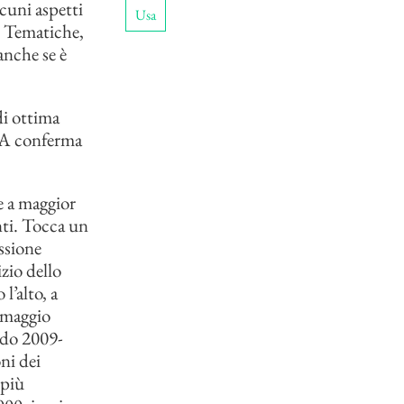
cuni aspetti
Usa
. Tematiche,
anche se è
di ottima
o. A conferma
e a maggior
nti. Tocca un
ssione
zio dello
l’alto, a
4 maggio
odo 2009-
ni dei
 più