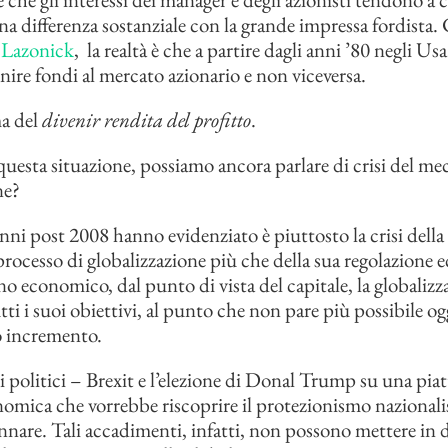
una differenza sostanziale con la grande impressa fordista
a
Lazonick
, la realtà è che a partire dagli anni ’80 negli Usa
rnire fondi al mercato azionario e non viceversa.
ma del
divenir rendita del profitto
.
questa situazione, possiamo ancora parlare di crisi del m
ne?
anni post 2008 hanno evidenziato è piuttosto la crisi dell
 processo di globalizzazione più che della sua regolazione
no economico, dal punto di vista del capitale, la globalizz
tti i suoi obiettivi, al punto che non pare più possibile og
o incremento.
ti politici – Brexit e l’elezione di Donal Trump su una pia
nomica che vorrebbe riscoprire il protezionismo nazional
nare. Tali accadimenti, infatti, non possono mettere in d