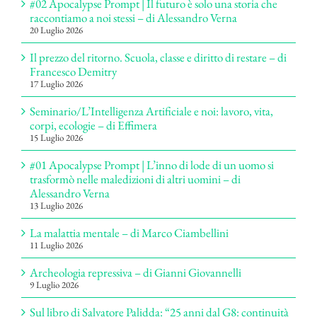
#02 Apocalypse Prompt | Il futuro è solo una storia che
raccontiamo a noi stessi – di Alessandro Verna
20 Luglio 2026
Il prezzo del ritorno. Scuola, classe e diritto di restare – di
Francesco Demitry
17 Luglio 2026
Seminario/L’Intelligenza Artificiale e noi: lavoro, vita,
corpi, ecologie – di Effimera
15 Luglio 2026
#01 Apocalypse Prompt | L’inno di lode di un uomo si
trasformò nelle maledizioni di altri uomini – di
Alessandro Verna
13 Luglio 2026
La malattia mentale – di Marco Ciambellini
11 Luglio 2026
Archeologia repressiva – di Gianni Giovannelli
9 Luglio 2026
Sul libro di Salvatore Palidda: “25 anni dal G8: continuità