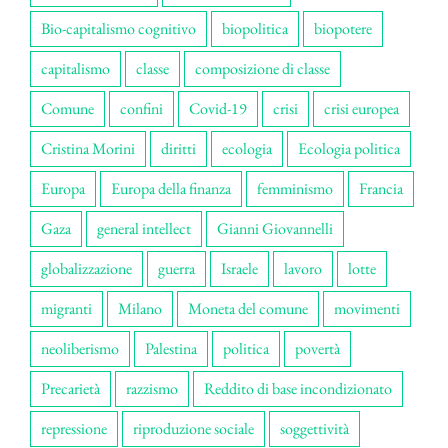
Bio-capitalismo cognitivo
biopolitica
biopotere
capitalismo
classe
composizione di classe
Comune
confini
Covid-19
crisi
crisi europea
Cristina Morini
diritti
ecologia
Ecologia politica
Europa
Europa della finanza
femminismo
Francia
Gaza
general intellect
Gianni Giovannelli
globalizzazione
guerra
Israele
lavoro
lotte
migranti
Milano
Moneta del comune
movimenti
neoliberismo
Palestina
politica
povertà
Precarietà
razzismo
Reddito di base incondizionato
repressione
riproduzione sociale
soggettività