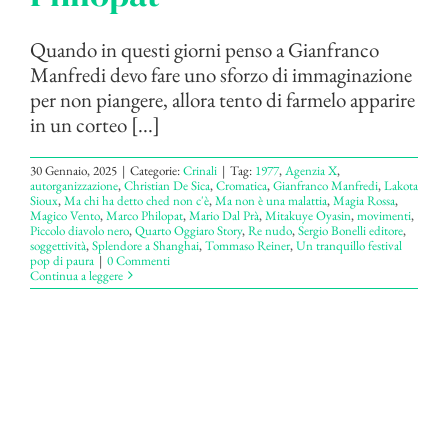
Quando in questi giorni penso a Gianfranco
Manfredi devo fare uno sforzo di immaginazione
per non piangere, allora tento di farmelo apparire
in un corteo [...]
30 Gennaio, 2025
|
Categorie:
Crinali
|
Tag:
1977
,
Agenzia X
,
autorganizzazione
,
Christian De Sica
,
Cromatica
,
Gianfranco Manfredi
,
Lakota
Sioux
,
Ma chi ha detto ched non c'è
,
Ma non è una malattia
,
Magia Rossa
,
Magico Vento
,
Marco Philopat
,
Mario Dal Prà
,
Mitakuye Oyasin
,
movimenti
,
Piccolo diavolo nero
,
Quarto Oggiaro Story
,
Re nudo
,
Sergio Bonelli editore
,
soggettività
,
Splendore a Shanghai
,
Tommaso Reiner
,
Un tranquillo festival
pop di paura
|
0 Commenti
Continua a leggere