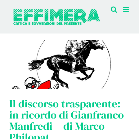
Salta
al
contenuto
Il discorso trasparente:
in ricordo di Gianfranco
Manfredi – di Marco
Philopat