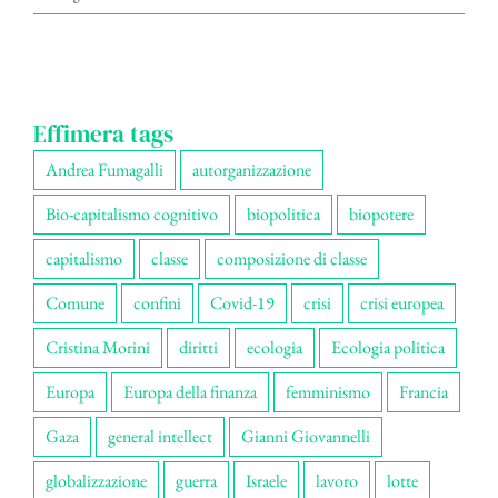
Effimera tags
Andrea Fumagalli
autorganizzazione
Bio-capitalismo cognitivo
biopolitica
biopotere
capitalismo
classe
composizione di classe
Comune
confini
Covid-19
crisi
crisi europea
Cristina Morini
diritti
ecologia
Ecologia politica
Europa
Europa della finanza
femminismo
Francia
Gaza
general intellect
Gianni Giovannelli
globalizzazione
guerra
Israele
lavoro
lotte