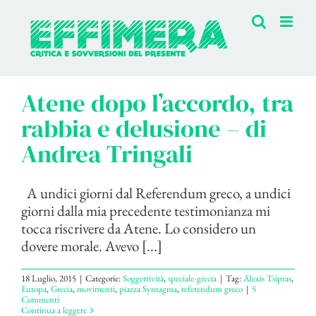
Salta
al
contenuto
Atene dopo l’accordo, tra
rabbia e delusione – di
Andrea Tringali
A undici giorni dal Referendum greco, a undici
giorni dalla mia precedente testimonianza mi
tocca riscrivere da Atene. Lo considero un
dovere morale. Avevo [...]
18 Luglio, 2015
|
Categorie:
Soggettività
,
speciale-grecia
|
Tag:
Alexis Tsipras
,
Europa
,
Grecia
,
movimenti
,
piazza Syntagma
,
referendum greco
|
5
Commenti
Continua a leggere