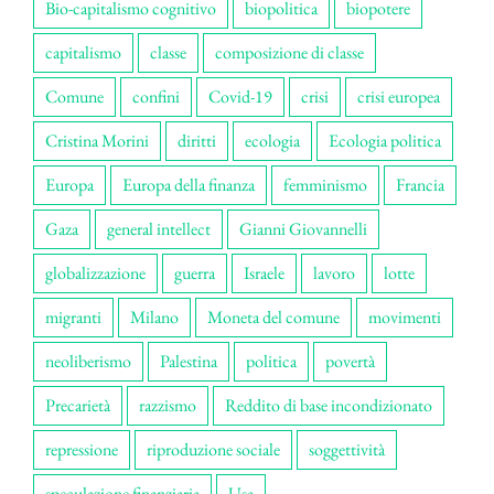
Bio-capitalismo cognitivo
biopolitica
biopotere
capitalismo
classe
composizione di classe
Comune
confini
Covid-19
crisi
crisi europea
Cristina Morini
diritti
ecologia
Ecologia politica
Europa
Europa della finanza
femminismo
Francia
Gaza
general intellect
Gianni Giovannelli
globalizzazione
guerra
Israele
lavoro
lotte
migranti
Milano
Moneta del comune
movimenti
neoliberismo
Palestina
politica
povertà
Precarietà
razzismo
Reddito di base incondizionato
repressione
riproduzione sociale
soggettività
speculazione finanziaria
Usa