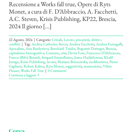
Recensione a Works fall true, Opere di Ryts
Monet, a cura di F. D’Abbraccio, A. Facchetti,
A.C. Steven, Krisis Publishing, KP22, Brescia,
2024 Il giorno [...]
22 Agosto, 2024
|
Categorie:
Crinali
,
Lavoro, precarietà, diritti e
conflitti
|
Tag:
Andrea Catherine Steves
,
Andrea Facchetti
,
Andrea Fumagalli
,
Apocalisse
,
Asia Bazdyrieva
,
Bernhard Tuider
,
Bogomir Doringer
,
Brescia
,
capitalismo biocognitivo
,
Comune
,
crisi
,
Devin Fore
,
Francesco D’Abbraccio
,
Franco (Bifo) Berardi
,
Irmgard Emmelhainz
,
Joana Hadjithomas
,
Khalil
Joreige
,
Krisis Publishing
,
lavoro
,
Mariana Berezowska
,
neoliberismo
,
Pietro
Gaglianò
,
Robert Kalina
,
Ryts Monet
,
soggettività
,
sussunzione
,
Vilém
Flusser
,
Works Fall True
|
0 Commenti
Continua a leggere
Cerca