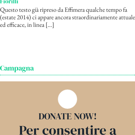
Fiorilli
Questo testo già ripreso da Effimera qualche tempo fa
(estate 2014) ci appare ancora straordinariamente attuale
ed efficace, in linea [...]
Campagna
DONATE NOW!
Fai qui la tua donazione:
Per consentire a