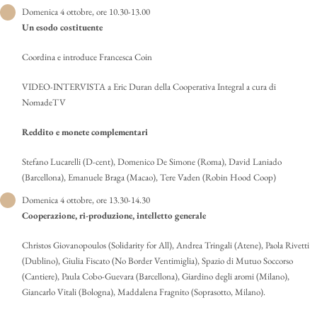
Domenica 4 ottobre, ore 10.30-13.00
Un esodo costituente
Coordina e introduce Francesca Coin
VIDEO-INTERVISTA a Eric Duran della Cooperativa Integral a cura di
NomadeTV
Reddito e monete complementari
Stefano Lucarelli (D-cent), Domenico De Simone (Roma), David Laniado
(Barcellona), Emanuele Braga (Macao), Tere Vaden (Robin Hood Coop)
Domenica 4 ottobre, ore 13.30-14.30
Cooperazione, ri-produzione, intelletto generale
Christos Giovanopoulos (Solidarity for All), Andrea Tringali (Atene), Paola Rivetti
(Dublino), Giulia Fiscato (No Border Ventimiglia), Spazio di Mutuo Soccorso
(Cantiere), Paula Cobo-Guevara (Barcellona), Giardino degli aromi (Milano),
Giancarlo Vitali (Bologna), Maddalena Fragnito (Soprasotto, Milano).