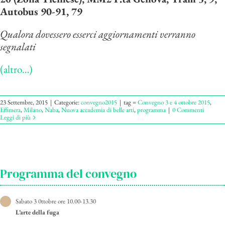
Autobus 90-91, 79
Qualora dovessero esserci aggiornamenti verranno
segnalati
(altro…)
23 Settembre, 2015
|
Categorie:
convegno2015
|
tag =
Convegno 3 e 4 ottobre 2015
,
Effimera
,
Milano
,
Naba
,
Nuova accademia di belle arti
,
programma
|
0 Commenti
Leggi di più
Programma del convegno
Sabato 3 0ttobre ore 10.00-13.30
L’arte della fuga