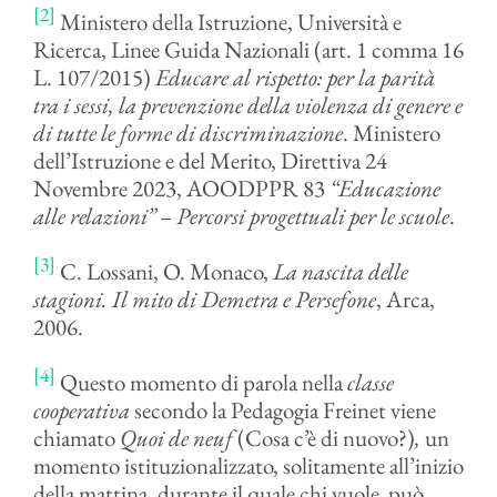
[2]
Ministero della Istruzione, Università e
Ricerca, Linee Guida Nazionali (art. 1 comma 16
L. 107/2015)
Educare al rispetto: per la parità
tra i sessi, la prevenzione della violenza di genere e
di tutte le forme di discriminazione
. Ministero
dell’Istruzione e del Merito, Direttiva 24
Novembre 2023, AOODPPR 83
“Educazione
alle relazioni” – Percorsi progettuali per le scuole
.
[3]
C. Lossani, O. Monaco,
La nascita delle
stagioni. Il mito di Demetra e Persefone
, Arca,
2006.
[4]
Questo momento di parola nella
classe
cooperativa
secondo la Pedagogia Freinet viene
chiamato
Quoi de neuf
(Cosa c’è di nuovo?)
,
un
momento istituzionalizzato, solitamente all’inizio
della mattina, durante il quale chi vuole può