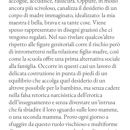
accoglie, accudisce, rassicura. Oppure, in modo
ancora più scivoloso, canalizza il desiderio di un
corpo di madre immaginato, idealizzato: la mia
maestra è bella, brava e sa tante cose. Viene
spesso rappresentato in disegni graziosi che ci
vengono regalati. Nel suo rivelare qualcos’altro
rispetto alle figure genitoriali corre il rischio però
di intromettersi nella relazione figliə-madre, così
come la scuola offre una prima alternativa sociale
alla famiglia. Occorre in questi casi un lavoro di
delicata costruzione in punta di piedi di un
equilibrio che accolga quel desiderio di un
altrove possibile per lə bambinə, ma senza cadere
nella falsa retorica narcisistica dell’erotica
dell’insegnamento e senza diventare un’intrusa
che fa sbiadire il loro sguardo sulle loro mamme,
o una seconda mamma. Provo ogni giorno a
sfuggire da questo ruolo vischioso e multiforme