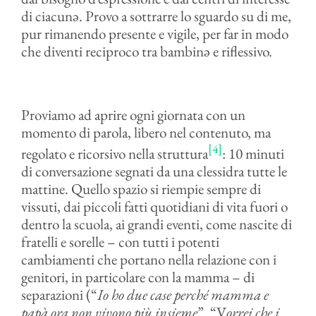
di ciacunə. Provo a sottrarre lo sguardo su di me,
pur rimanendo presente e vigile, per far in modo
che diventi reciproco tra bambinə e riflessivo.
Proviamo ad aprire ogni giornata con un
momento di parola, libero nel contenuto, ma
[4]
regolato e ricorsivo nella struttura
: 10 minuti
di conversazione segnati da una clessidra tutte le
mattine. Quello spazio si riempie sempre di
vissuti, dai piccoli fatti quotidiani di vita fuori o
dentro la scuola, ai grandi eventi, come nascite di
fratelli e sorelle – con tutti i potenti
cambiamenti che portano nella relazione con i
genitori, in particolare con la mamma – di
separazioni (“
Io ho due case perché mamma e
papà ora non vivono più insieme
”. “V
orrei che i