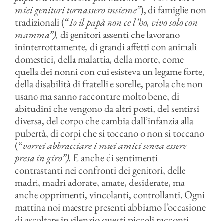
miei genitori tornassero insieme”
), di famiglie non
tradizionali (“
Io il papà non ce l’ho, vivo solo con
mamma”),
di genitori assenti che lavorano
ininterrottamente
,
di grandi affetti con animali
domestici, della malattia, della morte, come
quella dei nonni con cui esisteva un legame forte,
della disabilità di fratelli e sorelle, parola che non
usano ma sanno raccontare molto bene, di
abitudini che vengono da altri posti, del sentirsi
diversə, del corpo che cambia dall’infanzia alla
pubertà, di corpi che si toccano o non si toccano
(“
vorrei abbracciare i miei amici senza essere
presa in giro”).
E anche di sentimenti
contrastanti nei confronti dei genitori, delle
madri, madri adorate, amate, desiderate, ma
anche opprimenti, vincolanti, controllanti. Ogni
mattina noi maestre presenti abbiamo l’occasione
di ascoltare in silenzio questi piccoli racconti,