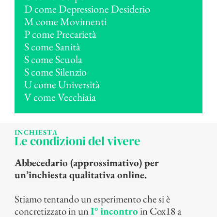
D come Depressione Desiderio
M come Movimenti
P come Precarietà
S come Sanità
S come Scuola
S come Silenzio
U come Università
V come Vecchiaia
INCHIESTA
Le condizioni del vivere
Abbecedario (approssimativo) per
un’inchiesta qualitativa online.
Stiamo tentando un esperimento che si è
concretizzato in un
I° incontro
in Cox18 a