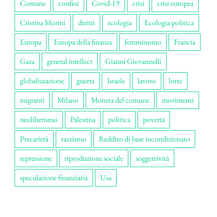
Comune
confini
Covid-19
crisi
crisi europea
Cristina Morini
diritti
ecologia
Ecologia politica
Europa
Europa della finanza
femminismo
Francia
Gaza
general intellect
Gianni Giovannelli
globalizzazione
guerra
Israele
lavoro
lotte
migranti
Milano
Moneta del comune
movimenti
neoliberismo
Palestina
politica
povertà
Precarietà
razzismo
Reddito di base incondizionato
repressione
riproduzione sociale
soggettività
speculazione finanziaria
Usa