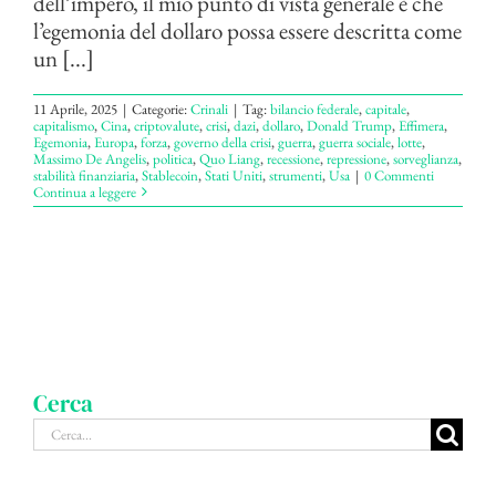
dell’impero, il mio punto di vista generale è che
l’egemonia del dollaro possa essere descritta come
un [...]
11 Aprile, 2025
|
Categorie:
Crinali
|
Tag:
bilancio federale
,
capitale
,
capitalismo
,
Cina
,
criptovalute
,
crisi
,
dazi
,
dollaro
,
Donald Trump
,
Effimera
,
Egemonia
,
Europa
,
forza
,
governo della crisi
,
guerra
,
guerra sociale
,
lotte
,
Massimo De Angelis
,
politica
,
Quo Liang
,
recessione
,
repressione
,
sorveglianza
,
stabilità finanziaria
,
Stablecoin
,
Stati Uniti
,
strumenti
,
Usa
|
0 Commenti
Continua a leggere
Cerca
Cerca
per: