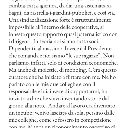
cambia-carta-igienica, da dai-una-sistemata-ai-
bagni, da rastrella-i-giardini-pubblici, e così via.
Una sindacalizzazione forte è strutturalmente
impossibile all’interno delle cooperative, si
innesta questo rapporto quasi paternalistico con
i dirigenti. In teoria noi siamo tuttə soci.
Dipendenti, al massimo. Invece è il Presidente
che comanda e noi siamo “le sue ragazze”. Non
parliamo, infatti, solo di condizioni economiche.
Ma anche di molestie, di mobbing. C’era questo
curatore che ha iniziato a flirtare con me. Ne ho
parlato con le mie due colleghe e con il
responsabile e lui, invece di supportarmi, ha
iniziato a dire che stavo inventando storie dal
giorno alla notte. Andare al lavoro era diventato
un incubo: venivo lasciatə da solə, persino dalle
mie colleghe, come se fossero in competizione
con me. Manca un riconoscimento oggettivo di