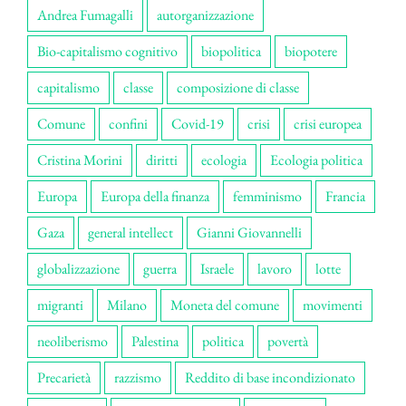
Andrea Fumagalli
autorganizzazione
Bio-capitalismo cognitivo
biopolitica
biopotere
capitalismo
classe
composizione di classe
Comune
confini
Covid-19
crisi
crisi europea
Cristina Morini
diritti
ecologia
Ecologia politica
Europa
Europa della finanza
femminismo
Francia
Gaza
general intellect
Gianni Giovannelli
globalizzazione
guerra
Israele
lavoro
lotte
migranti
Milano
Moneta del comune
movimenti
neoliberismo
Palestina
politica
povertà
Precarietà
razzismo
Reddito di base incondizionato