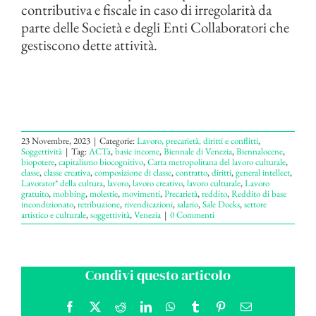
contributiva e fiscale in caso di irregolarità da
parte delle Società e degli Enti Collaboratori che
gestiscono dette attività.
23 Novembre, 2023
|
Categorie:
Lavoro, precarietà, diritti e conflitti
,
Soggettività
|
Tag:
ACTa
,
basic income
,
Biennale di Venezia
,
Biennalocene
,
biopotere
,
capitalismo biocognitivo
,
Carta metropolitana del lavoro culturale
,
classe
,
classe creativa
,
composizione di classe
,
contratto
,
diritti
,
general intellect
,
Lavorator* della cultura
,
lavoro
,
lavoro creativo
,
lavoro culturale
,
Lavoro
gratuito
,
mobbing
,
molestie
,
movimenti
,
Precarietà
,
reddito
,
Reddito di base
incondizionato
,
retribuzione
,
rivendicazioni
,
salario
,
Sale Docks
,
settore
artistico e culturale
,
soggettività
,
Venezia
|
0 Commenti
Condivi questo articolo
Facebook
X
Reddit
LinkedIn
WhatsApp
Tumblr
Pinterest
Email