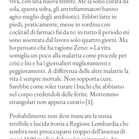
viva, con una nuova febbre. Me la sono curata da
sola, questa volta, gli antinfiammatori hanno
agito meglio degli antibiotici. Febbri fatte in
piedi, praticamente, messe in sordina con
cocktail di farmaci fai da te: in tutto il periodo mi
sono assentata dal lavoro solo quattro giorni. Ma
ho pensato che ha ragione Zeno: «La vita
somiglia un poco alla malattia come procede per
crisi e lisi e ha i giornalieri miglioramenti e
peggioramenti. A differenza delle altre malattie la
vita è sempre mortale. Non sopporta cure.
Sarebbe come voler turare i buchi che abbiamo
nel corpo credendoli delle ferite. Morremmo
strangolati non appena curati»[1].
Probabilmente non deve mancare la stessa
terribile e lucida ironia a Regione Lombardia che
sembra non preoccuparsi troppo dell’assenza di
quasi 1500 medici di base (monitoraggio Ats