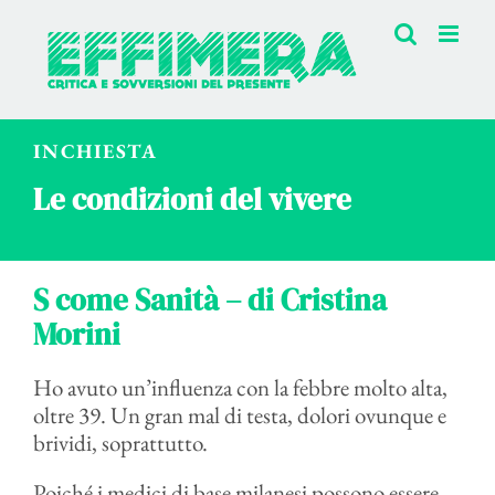
Salta
al
contenuto
INCHIESTA
Le condizioni del vivere
S come Sanità – di Cristina
Morini
Ho avuto un’influenza con la febbre molto alta,
oltre 39. Un gran mal di testa, dolori ovunque e
brividi, soprattutto.
Poiché i medici di base milanesi possono essere