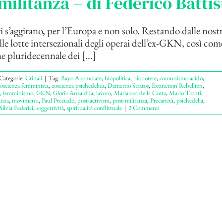
militanza – di Federico Battis
i s’aggirano, per l’Europa e non solo. Restando dalle nostr
le lotte intersezionali degli operai dell’ex-GKN, così come
e pluridecennale dei [...]
Categorie:
Crinali
|
Tag:
Bayo Akomolafe
,
biopolitica
,
biopotere
,
comunismo acido
,
oscienza femminista
,
coscienza psichedelica
,
Demetrio Stratos
,
Extinction Rebellion
,
,
femminismo
,
GKN
,
Gloria Anzaldúa
,
lavoro
,
Mariarosa della Costa
,
Mario Tronti
,
anza
,
movimenti
,
Paul Preciado
,
post-activism
,
post-militanza
,
Precarietà
,
psichedelia
,
Silvia Federici
,
soggettività
,
spiritualità conflittuale
|
2 Commenti