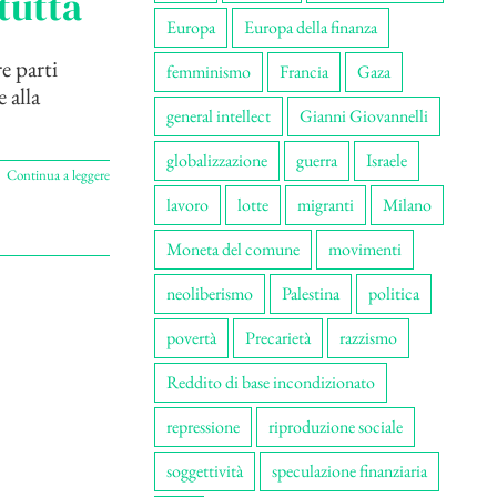
tutta
Europa
Europa della finanza
e parti
femminismo
Francia
Gaza
 alla
general intellect
Gianni Giovannelli
globalizzazione
guerra
Israele
Continua a leggere
lavoro
lotte
migranti
Milano
Moneta del comune
movimenti
neoliberismo
Palestina
politica
povertà
Precarietà
razzismo
Reddito di base incondizionato
repressione
riproduzione sociale
soggettività
speculazione finanziaria