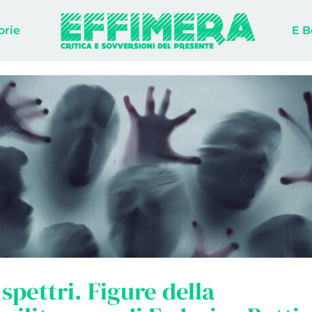
orie
E B
 spettri. Figure della