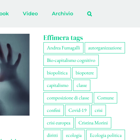
ook
Video
Archivio
Effimera tags
Andrea Fumagalli
autorganizzazione
Bio-capitalismo cognitivo
biopolitica
biopotere
capitalismo
classe
composizione di classe
Comune
confini
Covid-19
crisi
crisi europea
Cristina Morini
diritti
ecologia
Ecologia politica