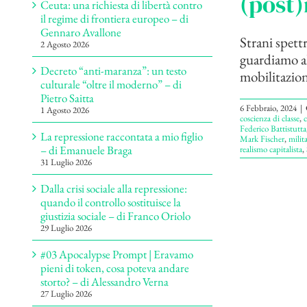
(post)
Ceuta: una richiesta di libertà contro
il regime di frontiera europeo – di
Gennaro Avallone
Strani spettr
2 Agosto 2026
guardiamo al
Decreto “anti-maranza”: un testo
mobilitazion
culturale “oltre il moderno” – di
Pietro Saitta
6 Febbraio, 2024
|
1 Agosto 2026
coscienza di classe
,
c
Federico Battistutta
La repressione raccontata a mio figlio
Mark Fischer
,
milit
– di Emanuele Braga
realismo capitalista
,
31 Luglio 2026
Dalla crisi sociale alla repressione:
quando il controllo sostituisce la
giustizia sociale – di Franco Oriolo
29 Luglio 2026
#03 Apocalypse Prompt | Eravamo
pieni di token, cosa poteva andare
storto? – di Alessandro Verna
27 Luglio 2026