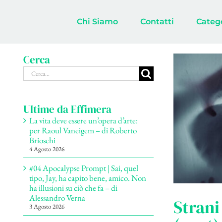
Salta
al
Chi Siamo
Contatti
Categ
contenuto
Cerca
Cerca
per:
Ultime da Effimera
La vita deve essere un’opera d’arte:
per Raoul Vaneigem – di Roberto
Brioschi
4 Agosto 2026
#04 Apocalypse Prompt | Sai, quel
tipo, Jay, ha capito bene, amico. Non
ha illusioni su ciò che fa – di
Alessandro Verna
Strani
3 Agosto 2026