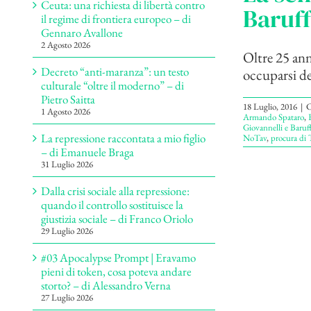
Ceuta: una richiesta di libertà contro
Baruff
il regime di frontiera europeo – di
Gennaro Avallone
2 Agosto 2026
Oltre 25 ann
Decreto “anti-maranza”: un testo
occuparsi de
culturale “oltre il moderno” – di
Pietro Saitta
18 Luglio, 2016
|
C
1 Agosto 2026
Armando Spataro
,
Giovannelli e Baruff
La repressione raccontata a mio figlio
NoTav
,
procura di 
– di Emanuele Braga
31 Luglio 2026
Dalla crisi sociale alla repressione:
quando il controllo sostituisce la
giustizia sociale – di Franco Oriolo
29 Luglio 2026
#03 Apocalypse Prompt | Eravamo
pieni di token, cosa poteva andare
storto? – di Alessandro Verna
27 Luglio 2026