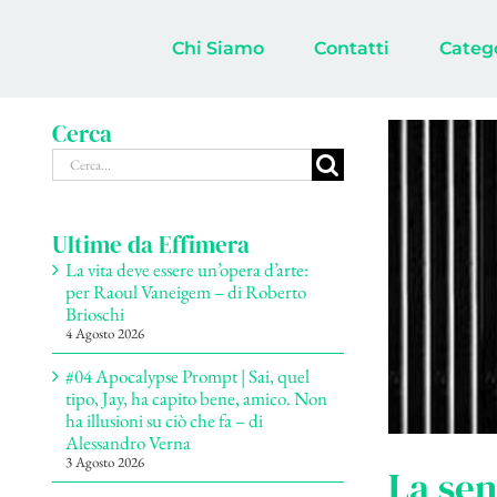
Salta
al
Chi Siamo
Contatti
Categ
contenuto
Cerca
Cerca
per:
Ultime da Effimera
La vita deve essere un’opera d’arte:
per Raoul Vaneigem – di Roberto
Brioschi
4 Agosto 2026
#04 Apocalypse Prompt | Sai, quel
tipo, Jay, ha capito bene, amico. Non
ha illusioni su ciò che fa – di
Alessandro Verna
3 Agosto 2026
La sen