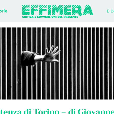
orie
E B
tenza di Torino – di Giovannel