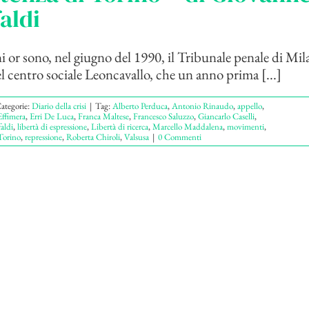
aldi
i or sono, nel giugno del 1990, il Tribunale penale di Mi
l centro sociale Leoncavallo, che un anno prima [...]
ategorie:
Diario della crisi
|
Tag:
Alberto Perduca
,
Antonio Rinaudo
,
appello
,
Effimera
,
Erri De Luca
,
Franca Maltese
,
Francesco Saluzzo
,
Giancarlo Caselli
,
aldi
,
libertà di espressione
,
Libertà di ricerca
,
Marcello Maddalena
,
movimenti
,
Torino
,
repressione
,
Roberta Chiroli
,
Valsusa
|
0 Commenti