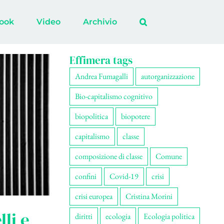
ook
Video
Archivio
Effimera tags
Andrea Fumagalli
autorganizzazione
Bio-capitalismo cognitivo
biopolitica
biopotere
capitalismo
classe
composizione di classe
Comune
confini
Covid-19
crisi
crisi europea
Cristina Morini
li e
diritti
ecologia
Ecologia politica