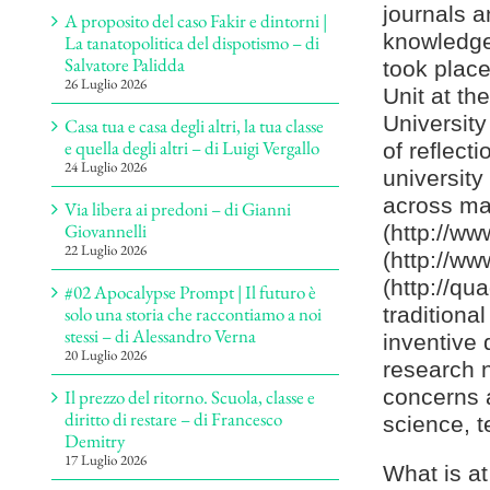
journals a
A proposito del caso Fakir e dintorni |
knowledge 
La tanatopolitica del dispotismo – di
Salvatore Palidda
took place
26 Luglio 2026
Unit at th
Universit
Casa tua e casa degli altri, la tua classe
e quella degli altri – di Luigi Vergallo
of reflecti
24 Luglio 2026
university
across mai
Via libera ai predoni – di Gianni
Giovannelli
(http://w
22 Luglio 2026
(http://w
(http://qu
#02 Apocalypse Prompt | Il futuro è
traditiona
solo una storia che raccontiamo a noi
stessi – di Alessandro Verna
inventive 
20 Luglio 2026
research n
concerns a
Il prezzo del ritorno. Scuola, classe e
diritto di restare – di Francesco
science, t
Demitry
17 Luglio 2026
What is at