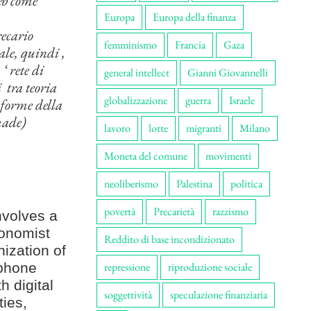
web come
Europa
Europa della finanza
ecario
femminismo
Francia
Gaza
ale, quindi ,
‘ rete di
general intellect
Gianni Giovannelli
i tra teoria
globalizzazione
guerra
Israele
 forme della
made)
lavoro
lotte
migranti
Milano
Moneta del comune
movimenti
neoliberismo
Palestina
politica
povertà
Precarietà
razzismo
nvolves a
tonomist
Reddito di base incondizionato
nization of
ophone
repressione
riproduzione sociale
 digital
soggettività
speculazione finanziaria
ties,