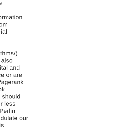
e
formation
rom
ial
thms/).
 also
ital and
ce or are
 Pagerank
ok
e should
r less
Perlin
dulate our
is