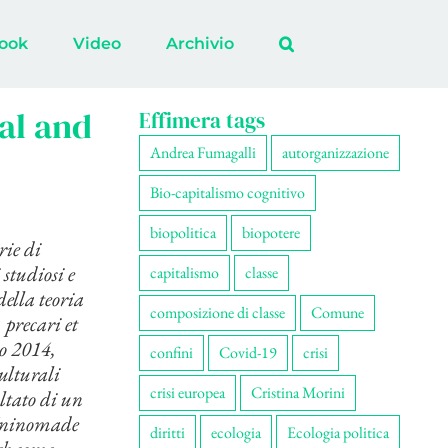
ook
Video
Archivio
al and
Effimera tags
Andrea Fumagalli
autorganizzazione
Bio-capitalismo cognitivo
biopolitica
biopotere
rie di
studiosi e
capitalismo
classe
della teoria
composizione di classe
Comune
 precari et
io 2014,
confini
Covid-19
crisi
ulturali
crisi europea
Cristina Morini
ultato di un
e Uninomade
diritti
ecologia
Ecologia politica