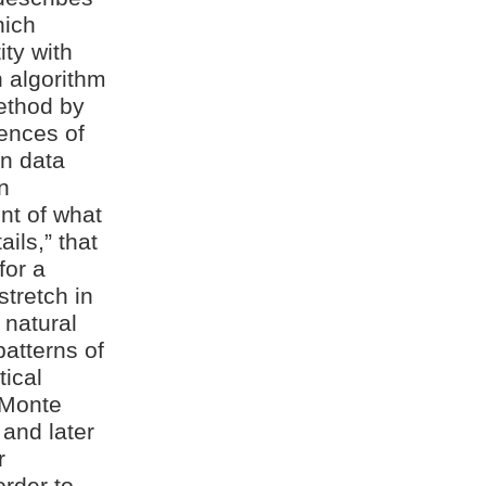
hich
ty with
 algorithm
method by
ences of
on data
n
nt of what
ils,” that
for a
stretch in
 natural
atterns of
ical
 Monte
 and later
r
order to