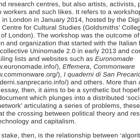
nd research centres, but also artists, activists,
workers and such likes. It refers to a worksho
 in London in January 2014, hosted by the Digi
e Centre for Cultural Studies (Goldsmiths’ Colle
y of London). The workshop was the outcome of
on and organization that started with the Italian 
 collective Uninomade 2.0 in early 2013 and co
ling lists and websites such as
Euronomade
ww.euronomade.info/),
Effemera
,
Commonware
ww.commonware.org/),
I quaderni di San Precari
aderni.sanprecario.info/) and others. More than 
l essay, then, it aims to be a synthetic but hopef
document which plunges into a distributed ‘soci
etwork’ articulating a series of problems, thes
t the crossing between political theory and res
echnology and capitalism.
 stake, then, is the relationship between ‘algor