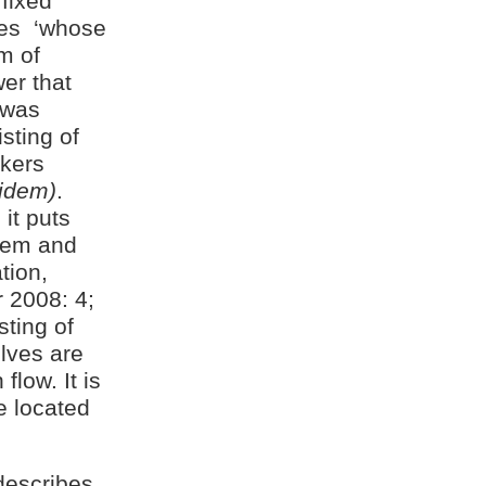
 fixed
es
‘whose
m of
er that
 was
sting of
rkers
bidem)
.
it puts
tem and
ation,
 2008: 4;
sting of
lves are
low. It is
e located
describes