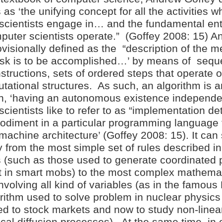
 as ‘the unifying concept for all the activities w
scientists engage in… and the fundamental enti
uter scientists operate.”
(Goffey 2008: 15) An
visionally defined as the
“description of the 
ask is to be accomplished…’ by means of
sequ
nstructions, sets of ordered steps that operate 
ational structures.
As such, an algorithm is a
on, ‘having an autonomous existence independe
cientists like to refer to as “implementation deta
bodiment in a particular programming language 
 machine architecture’ (Goffey 2008: 15). It can 
 from the most simple set of rules described in
 (such as those used to generate coordinated p
in smart mobs) to the most complex mathemat
nvolving all kind of variables (as in the famous
rithm used to solve problem in nuclear physics
ed to stock markets and now to study non-linea
cal diffusion processes).
At the same time, in 