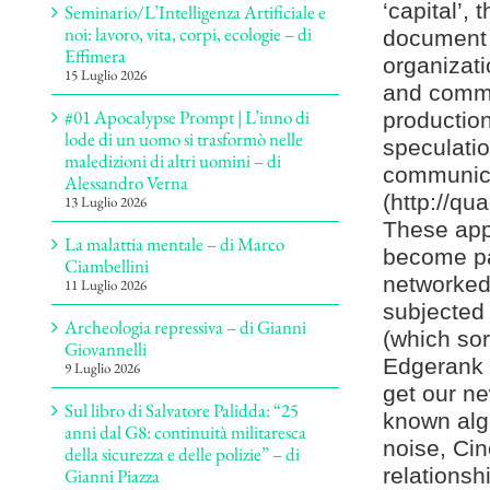
‘capital’, 
Seminario/L’Intelligenza Artificiale e
noi: lavoro, vita, corpi, ecologie – di
document t
Effimera
organizati
15 Luglio 2026
and commu
#01 Apocalypse Prompt | L’inno di
production 
lode di un uomo si trasformò nelle
speculatio
maledizioni di altri uomini – di
communica
Alessandro Verna
(http://qu
13 Luglio 2026
These appa
La malattia mentale – di Marco
become par
Ciambellini
networked 
11 Luglio 2026
subjected
Archeologia repressiva – di Gianni
(which sor
Giovannelli
Edgerank 
9 Luglio 2026
get our ne
Sul libro di Salvatore Palidda: “25
known alg
anni dal G8: continuità militaresca
noise, Ci
della sicurezza e delle polizie” – di
relationsh
Gianni Piazza