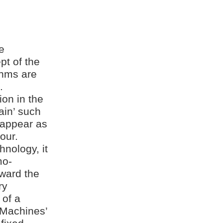
e
pt of the
thms are
.
on in the
ain’ such
 appear as
our.
hnology, it
mo-
oward the
ry
 of a
n Machines’