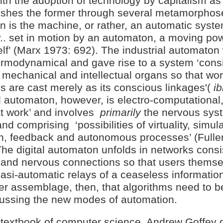
with the adoption of technology by capitalism as
pushes the former through several metamorphos
n is the machine, or rather, an automatic syste
.. set in motion by an automaton, a moving pow
lf’ (Marx 1973: 692). The industrial automaton
ermodynamical and gave rise to a system ‘consi
mechanical and intellectual organs so that wo
 are cast merely as its conscious linkages'(
i
l automaton, however, is electro-computational, 
at work’ and involves
primarily
the nervous sys
and comprising
‘possibilities of virtuality, simul
on, feedback and autonomous processes’ (Fuller
The digital automaton unfolds in networks consi
c and nervous connections so that users themse
asi-automatic relays of a ceaseless information f
der assemblage, then, that algorithms need to b
ussing the new modes of automation.
 textbook of computer science, Andrew Goffey 