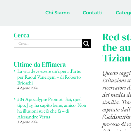
Salta
al
Chi Siamo
Contatti
Categ
contenuto
Red st
Cerca
Cerca
the a
per:
Tizia
Ultime da Effimera
La vita deve essere un’opera d’arte:
Questo saggio
per Raoul Vaneigem – di Roberto
istituzioni i
Brioschi
ricercatori 
4 Agosto 2026
dei media dig
#04 Apocalypse Prompt | Sai, quel
similia.
Trae
tipo, Jay, ha capito bene, amico. Non
ospitato dall
ha illusioni su ciò che fa – di
(Goldsmiths 
Alessandro Verna
3 Agosto 2026
processo di r