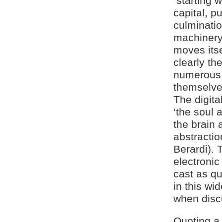
starting 
capital, 
culminatio
machinery
moves itse
clearly th
numerous 
themselves
The digita
‘the soul 
the brain
abstracti
Berardi). 
electroni
cast as qu
in this wi
when disc
Quoting a