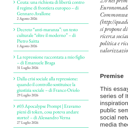
2.0 nei primi
Ceuta: una richiesta di libertà contro
Euronomade (
il regime di frontiera europeo – di
Gennaro Avallone
Commonware 
2 Agosto 2026
(http://quade
si propone di
Decreto “anti-maranza”: un testo
ricerca socia
culturale “oltre il moderno” – di
Pietro Saitta
politica e ri
1 Agosto 2026
valorizzazio
La repressione raccontata a mio figlio
– di Emanuele Braga
31 Luglio 2026
Premise
Dalla crisi sociale alla repressione:
quando il controllo sostituisce la
This essay
giustizia sociale – di Franco Oriolo
series of I
29 Luglio 2026
inspiratio
#03 Apocalypse Prompt | Eravamo
public se
pieni di token, cosa poteva andare
social net
storto? – di Alessandro Verna
27 Luglio 2026
media theor