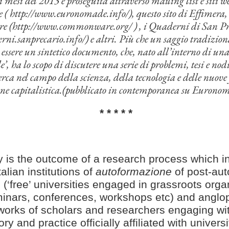
 mesi del 2013 e proseguita attraverso mailing list e siti 
 http://www.euronomade.info/), questo sito di Effimera,
(http://www.commonware.org/ ) , i Quaderni di San Pr
rni.sanprecario.info/) e altri.
Più che un saggio tradizion
 essere un sintetico
documento
, che, nato all’interno di una 
le’, ha lo scopo di discutere una serie di problemi, tesi e nod
cerca nel campo della scienza, della tecnologia
e delle nuove
ne capitalistica.
(pubblicato in contemporanea su Eurono
* * * * *
 is the outcome of a research process which i
talian institutions of
autoformazione
of post-au
n (‘free’ universities engaged in grassroots orga
minars, conferences, workshops etc) and angl
works of scholars and researchers engaging with
y and practice officially affiliated with universi