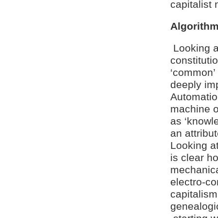
capitalist
Algorithm
Looking a
constituti
‘common’ 
deeply imp
Automation
machine of
as ‘knowl
an attribut
Looking at
is clear 
mechanical
electro-c
capitalism
genealogic