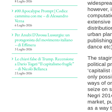
8 Luglio 2026
widespread
however, i
#00 Apocalypse Prompt | Codice
computati
cammina con me – di Alessandro
Verna
extensive
6 Luglio 2026
distributi
urban plan
Per Anubi D’Avossa Lussurgiu: un
protagonista del movimento italiano
publishing
– di Effimera
dance etc)
3 Luglio 2026
The stagin
Le chiavi false di Trump. Recensione
a Dario Togati “Il capitalismo fragile”
political 
– di Nicolò Bellanca
‘capitalist
2 Luglio 2026
only poss
ways of or
seize on s
Negri 201
market, pu
as a way t