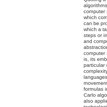
algorithms
computer 
which comp
can be pro
which a t
steps or i
and comput
abstracti
computer s
is, its em
particular
complexity
languages
movement 
formulas i
Carlo algo
also appli
technologi