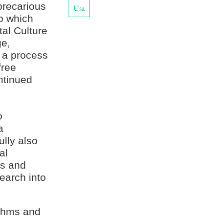
 precarious
Usa
p which
tal Culture
ge,
 a process
free
ntinued
o
a
ully also
al
es and
earch into
ithms and