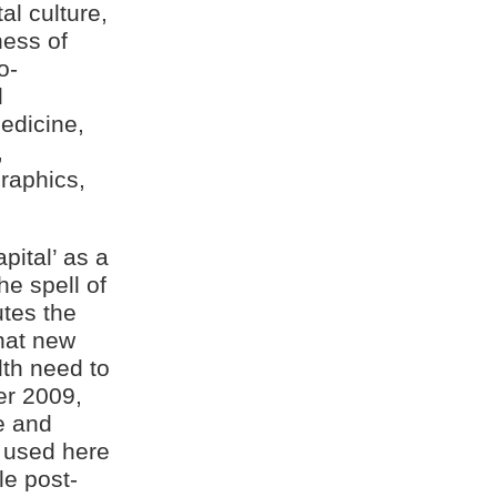
al culture,
ness of
o-
d
medicine,
,
graphics,
pital’ as a
he spell of
utes the
hat new
lth need to
er 2009,
e and
s used here
le post-