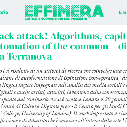
orie
E B
ack attack! Algorithms, capit
utomation of the common – di
na Terranova
 è il risultato di un’attività di ricerca che coinvolge una se
taliane di autoformazione di ispirazione post-operaista, di 
di lingua inglese impegnati
nell’analisi dei media sociali e 
itali e anche artisti, attivisti, lavoratori della conoscenza,
 spunto dal seminario che si è svolto a Londra il 20 genna
’Unità di Cultura Digitale presso il Centro per gli Studi C
‘ College, University of London).
Il workshop è stato il ris
iflessione e di dibattito che è iniziato all’intrno della ret