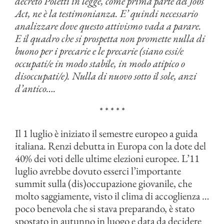
decreto Poletti in legge, come prima parte del Jobs
Act, ne è la testimonianza. E’ quindi necessario
analizzare dove questo attivismo vada a parare.
E il quadro che si prospetta non promette nulla di
buono per i precarie e le precarie (siano essi/e
occupati/e in modo stabile, in modo atipico o
disoccupati/e). Nulla di nuovo sotto il sole, anzi
d’antico….
* * * * *
Il 1 luglio è iniziato il semestre europeo a guida
italiana. Renzi debutta in Europa con la dote del
40% dei voti delle ultime elezioni europee. L’11
luglio avrebbe dovuto esserci l’importante
summit sulla (dis)occupazione giovanile, che
molto saggiamente, visto il clima di accoglienza …
poco benevola che si stava preparando, è stato
spostato in autunno in luogo e data da decidere