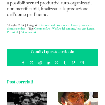
a possibili scenari produttivi auto-organizzati,
non mercificabili, finalizzati alla produzione
dell’uomo per l’uomo.
5 Luglio, 2014
|
Categorie:
Comune, reddito, moneta
,
Lavoro, precarietà,
diritti e conflitti
|
Tag:
Commonfare - Welfare del comune
,
Jobs Act Renzi
,
Precarietà
|
3 Commenti
Condivi questo articolo
Facebook
X
Reddit
LinkedIn
WhatsApp
Tumblr
Pinterest
Email
Post correlati