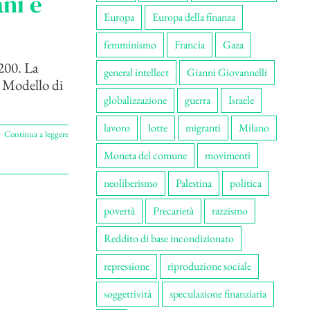
ni e
Europa
Europa della finanza
femminismo
Francia
Gaza
200. La
general intellect
Gianni Giovannelli
o Modello di
globalizzazione
guerra
Israele
lavoro
lotte
migranti
Milano
Continua a leggere
Moneta del comune
movimenti
neoliberismo
Palestina
politica
povertà
Precarietà
razzismo
Reddito di base incondizionato
repressione
riproduzione sociale
soggettività
speculazione finanziaria