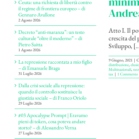
minima
Ceuta: una richiesta di libertà contro
il regime di frontiera europeo – di
Andre
Gennaro Avallone
2 Agosto 2026
Atto I. Il p
Decreto “anti-maranza”: un testo
crescita del
culturale “oltre il moderno” – di
Pietro Saitta
Sviluppo, [..
1 Agosto 2026
9 Giugno, 2021
|
C
La repressione raccontata a mio figlio
distribuzione
,
elusio
– di Emanuele Braga
Multinazionali
,
neo
31 Luglio 2026
tax
|
1 Commento
Dalla crisi sociale alla repressione:
quando il controllo sostituisce la
giustizia sociale – di Franco Oriolo
29 Luglio 2026
#03 Apocalypse Prompt | Eravamo
pieni di token, cosa poteva andare
storto? – di Alessandro Verna
27 Luglio 2026