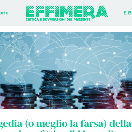
orie
E B
gedia (o meglio la farsa) della