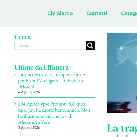
Salta
al
Chi Siamo
Contatti
Categ
contenuto
Cerca
Cerca
per:
Ultime da Effimera
La vita deve essere un’opera d’arte:
per Raoul Vaneigem – di Roberto
Brioschi
4 Agosto 2026
#04 Apocalypse Prompt | Sai, quel
tipo, Jay, ha capito bene, amico. Non
ha illusioni su ciò che fa – di
Alessandro Verna
La tra
3 Agosto 2026