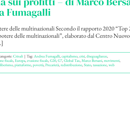
 sui profitti – di Marco Bersa
a Fumagalli
otere delle multinazionali Secondo il rapporto 2020 “Top 
 potere delle multinazionali”, elaborato dal Centro Nuov
.]
ategorie:
Crinali
|
Tag:
Andrea Fumagalli
,
capitalismo
,
crisi
,
diseguaglianze
,
ne fiscale
,
Europa
,
evasione fiscale
,
G20
,
G7
,
Global Tax
,
Marco Bersani
,
movimenti
,
liberismo
,
piattaforme
,
povertà
,
Precarietà
,
redistribuzione
,
Stato
,
tassazione
,
web