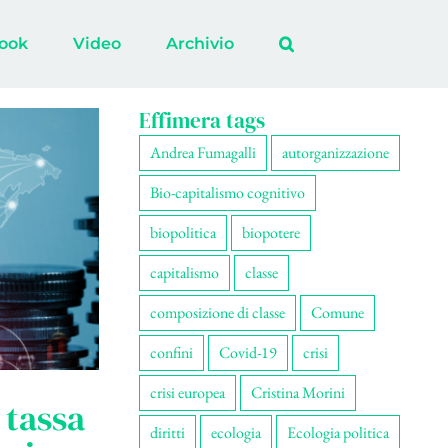
ook
Video
Archivio
Effimera tags
Andrea Fumagalli
autorganizzazione
Bio-capitalismo cognitivo
biopolitica
biopotere
capitalismo
classe
composizione di classe
Comune
confini
Covid-19
crisi
crisi europea
Cristina Morini
 tassa
diritti
ecologia
Ecologia politica