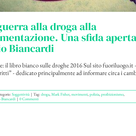
guerra alla droga alla
mentazione. Una sfida aperta
io Biancardi
: il libro bianco sulle droghe 2016 Sul sito fuoriluogo.it 
ritti” - dedicato principalmente ad informare circa i camb
tegorie:
Soggettività
|
Tag:
droga
,
Mark Fisher
,
movimenti
,
polizia
,
proibizionismo
,
o Biancardi
|
0 Commenti