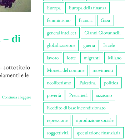
Europa
Europa della finanza
femminismo
Francia
Gaza
general intellect
Gianni Giovannelli
 – di
globalizzazione
guerra
Israele
lavoro
lotte
migranti
Milano
– sottotitolo
Moneta del comune
movimenti
iamenti e le
neoliberismo
Palestina
politica
povertà
Precarietà
razzismo
Continua a leggere
Reddito di base incondizionato
repressione
riproduzione sociale
soggettività
speculazione finanziaria