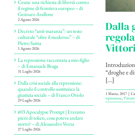
Ceuta: una richiesta di libertà contro
il regime di frontiera europeo – di
Gennaro Avallone
2 Agosto 2026
Dalla 
Decreto “anti-maranza”: un testo
regola
culturale “oltre il moderno” – di
Pietro Saitta
Vittor
1 Agosto 2026
La repressione raccontata a mio figlio
Introduzione
– di Emanuele Braga
“droghe e di
31 Luglio 2026
[...]
Dalla crisi sociale alla repressione:
quando il controllo sostituisce la
1 Marzo, 2017
|
Ca
giustizia sociale – di Franco Oriolo
repressione
,
Vittori
29 Luglio 2026
#03 Apocalypse Prompt | Eravamo
pieni di token, cosa poteva andare
storto? – di Alessandro Verna
27 Luglio 2026