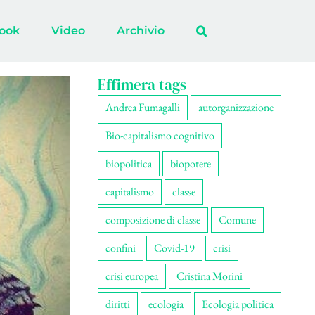
ook
Video
Archivio
Effimera tags
Andrea Fumagalli
autorganizzazione
Bio-capitalismo cognitivo
biopolitica
biopotere
capitalismo
classe
composizione di classe
Comune
confini
Covid-19
crisi
crisi europea
Cristina Morini
diritti
ecologia
Ecologia politica