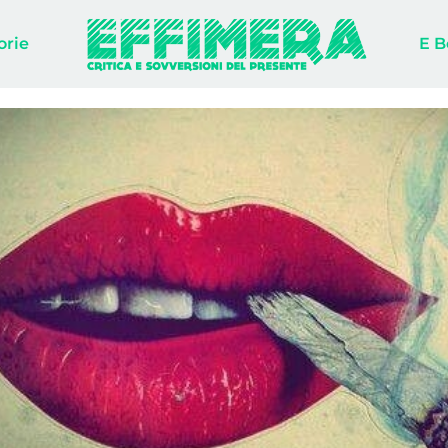
orie
E B