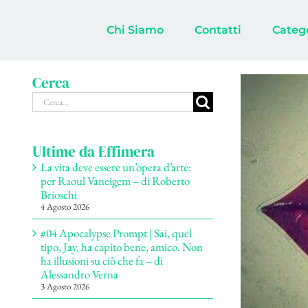
Salta
al
Chi Siamo
Contatti
Categ
contenuto
Cerca
Cerca
per:
Ultime da Effimera
La vita deve essere un’opera d’arte:
per Raoul Vaneigem – di Roberto
Brioschi
4 Agosto 2026
#04 Apocalypse Prompt | Sai, quel
tipo, Jay, ha capito bene, amico. Non
ha illusioni su ciò che fa – di
Alessandro Verna
3 Agosto 2026