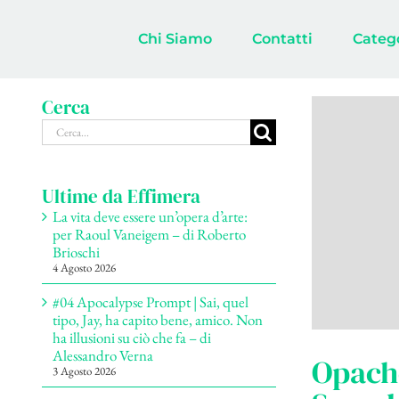
Salta
al
Chi Siamo
Contatti
Categ
contenuto
Cerca
Cerca
per:
Ultime da Effimera
La vita deve essere un’opera d’arte:
per Raoul Vaneigem – di Roberto
Brioschi
4 Agosto 2026
#04 Apocalypse Prompt | Sai, quel
tipo, Jay, ha capito bene, amico. Non
ha illusioni su ciò che fa – di
Alessandro Verna
Opache
3 Agosto 2026