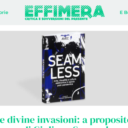
orie
E B
 divine invasioni: a proposit