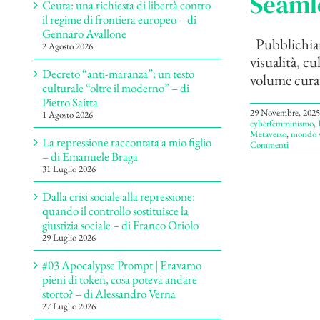
Seamle
Ceuta: una richiesta di libertà contro
il regime di frontiera europeo – di
Gennaro Avallone
Pubblichiamo
2 Agosto 2026
visualità, c
Decreto “anti-maranza”: un testo
volume cura
culturale “oltre il moderno” – di
Pietro Saitta
29 Novembre, 2025
1 Agosto 2026
cyberfemminismo
,
Metaverso
,
mondo v
La repressione raccontata a mio figlio
Commenti
– di Emanuele Braga
31 Luglio 2026
Dalla crisi sociale alla repressione:
quando il controllo sostituisce la
giustizia sociale – di Franco Oriolo
29 Luglio 2026
#03 Apocalypse Prompt | Eravamo
pieni di token, cosa poteva andare
storto? – di Alessandro Verna
27 Luglio 2026