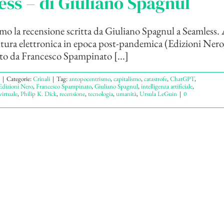
ss – di Giuliano Spagnul
 la recensione scritta da Giuliano Spagnul a Seamless. 
ultura elettronica in epoca post-pandemica (Edizioni Nero
to da Francesco Spampinato [...]
|
Categorie:
Crinali
|
Tag:
antopocentrismo
,
capitalismo
,
catastrofe
,
ChatGPT
,
Edizioni Nero
,
Francesco Spampinato
,
Giuliano Spagnul
,
intelligenza artificiale
,
irtuale
,
Philip K. Dick
,
recensione
,
tecnologia
,
umanità
,
Ursula LeGuin
|
0