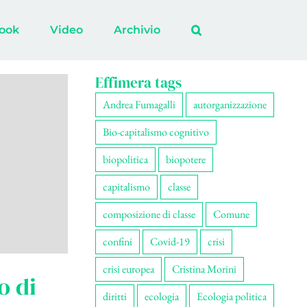
ook
Video
Archivio
Effimera tags
Andrea Fumagalli
autorganizzazione
Bio-capitalismo cognitivo
biopolitica
biopotere
capitalismo
classe
composizione di classe
Comune
confini
Covid-19
crisi
crisi europea
Cristina Morini
o di
diritti
ecologia
Ecologia politica