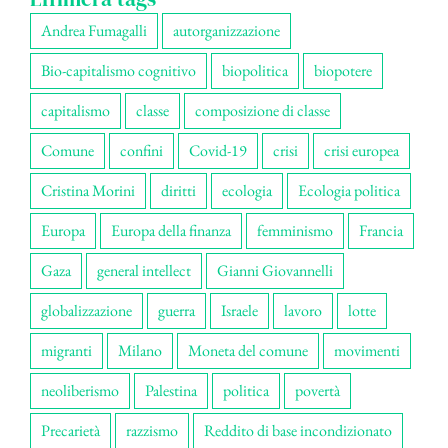
Andrea Fumagalli
autorganizzazione
Bio-capitalismo cognitivo
biopolitica
biopotere
capitalismo
classe
composizione di classe
Comune
confini
Covid-19
crisi
crisi europea
Cristina Morini
diritti
ecologia
Ecologia politica
Europa
Europa della finanza
femminismo
Francia
Gaza
general intellect
Gianni Giovannelli
globalizzazione
guerra
Israele
lavoro
lotte
migranti
Milano
Moneta del comune
movimenti
neoliberismo
Palestina
politica
povertà
Precarietà
razzismo
Reddito di base incondizionato