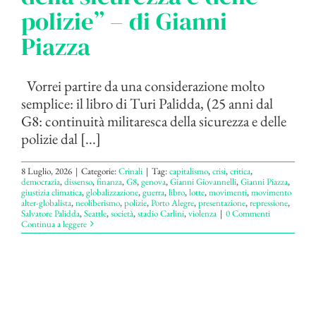
polizie” – di Gianni
Piazza
Vorrei partire da una considerazione molto
semplice: il libro di Turi Palidda, (25 anni dal
G8: continuità militaresca della sicurezza e delle
polizie dal [...]
8 Luglio, 2026
|
Categorie:
Crinali
|
Tag:
capitalismo
,
crisi
,
critica
,
democrazia
,
dissenso
,
finanza
,
G8
,
genova
,
Gianni Giovannelli
,
Gianni Piazza
,
giustizia climatica
,
globalizzazione
,
guerra
,
libro
,
lotte
,
movimenti
,
movimento
alter-globalista
,
neoliberismo
,
polizie
,
Porto Alegre
,
presentazione
,
repressione
,
Salvatore Palidda
,
Seattle
,
società
,
stadio Carlini
,
violenza
|
0 Commenti
Continua a leggere