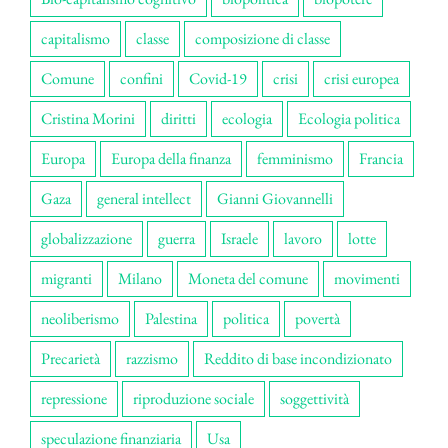
capitalismo
classe
composizione di classe
Comune
confini
Covid-19
crisi
crisi europea
Cristina Morini
diritti
ecologia
Ecologia politica
Europa
Europa della finanza
femminismo
Francia
Gaza
general intellect
Gianni Giovannelli
globalizzazione
guerra
Israele
lavoro
lotte
migranti
Milano
Moneta del comune
movimenti
neoliberismo
Palestina
politica
povertà
Precarietà
razzismo
Reddito di base incondizionato
repressione
riproduzione sociale
soggettività
speculazione finanziaria
Usa