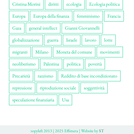
Cristina Morini
diritti
ecologia
Ecologia politica
Europa
Europa della finanza
femminismo
Francia
Gaza
general intellect
Gianni Giovannelli
globalizzazione
guerra
Israele
lavoro
lotte
migranti
Milano
Moneta del comune
movimenti
neoliberismo
Palestina
politica
povertà
Precarietà
razzismo
Reddito di base incondizionato
repressione
riproduzione sociale
soggettività
speculazione finanziaria
Usa
ɔopyleft 2013 | 2025 Effimera | Website by
ST