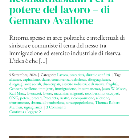
potere del lavoro – di
Gennaro Avallone
Ritorna spesso in aree politiche e intellettuali di
sinistra e comuniste il tema del nesso tra
immigrazione ed esercito industriale di riserva.
L’idea è che [...]
9 Settembre, 2024
|
Categorie:
Lavoro, precarietà, diritti e conflitti
|
Tag:
alleanze
,
capitalismo
,
classe
,
concorrenza
,
debolezza
,
diseguaglianze
,
diseguaglianze sociali
,
disoccupati
,
esercito industriale di riserva
,
fragilità
,
Gennaro Avallone
,
immigrati
,
immigrazione
,
impermanenza
,
Jason W. Moore
,
Karl Marx
,
lavoratori
,
lavoro
,
macchine
,
migranti
,
neoliberismo
,
occupati
,
ONG
,
potere
,
precari
,
Precarietà
,
ricatto
,
ricomposizione
,
selezione
,
sfruttamento
,
sistema di pruduzione
,
sovappopolazione
,
Thomas Robert
Malthus
,
uguaglianza
|
3 Commenti
Continua a leggere