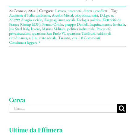
22 Gennaio, 2024
|
Categorie:
Lavoro, precarietà, diritti e conflitti
|
Tag:
Acciaierie d’Italia
,
ambiente
,
Arcelor Mittal
,
biopolitica
,
crisi
,
D.Lgs. n.
270/99
,
disagio sociale
,
diseguaglianze sociali
,
Ecologia politica
,
Elettricitè de
France (Group EDF)
,
Franco Oriolo
,
gruppo Danieli
,
Inquinamento
,
Invitalia
,
Jsw Steel Italy
,
lavoro
,
Marina Militare
,
politica industriale
,
Precarietà
,
privatizzazioni
,
quartiere San Paolo VI
,
quartiere Tamburi
,
reddito di
cittadinanza
,
salute
,
stato sociale
,
Taranto
,
vita
|
0 Commenti
Continua a leggere
Cerca
Cerca
per:
Ultime da Effimera