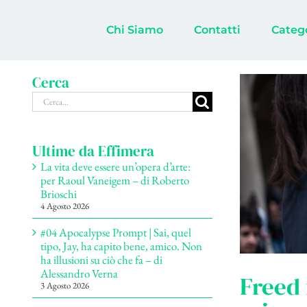
Salta
al
Chi Siamo
Contatti
Categ
contenuto
Cerca
Cerca
per:
Ultime da Effimera
La vita deve essere un’opera d’arte:
per Raoul Vaneigem – di Roberto
Brioschi
4 Agosto 2026
#04 Apocalypse Prompt | Sai, quel
tipo, Jay, ha capito bene, amico. Non
ha illusioni su ciò che fa – di
Alessandro Verna
Freed 
3 Agosto 2026