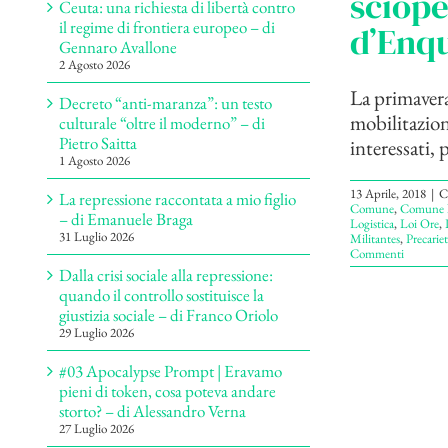
sciope
Ceuta: una richiesta di libertà contro
il regime di frontiera europeo – di
d’Enqu
Gennaro Avallone
2 Agosto 2026
La primavera
Decreto “anti-maranza”: un testo
mobilitazion
culturale “oltre il moderno” – di
Pietro Saitta
interessati, p
1 Agosto 2026
13 Aprile, 2018
|
C
La repressione raccontata a mio figlio
Comune
,
Comune li
– di Emanuele Braga
Logistica
,
Loi Ore
,
31 Luglio 2026
Militantes
,
Precariet
Commenti
Dalla crisi sociale alla repressione:
quando il controllo sostituisce la
giustizia sociale – di Franco Oriolo
29 Luglio 2026
#03 Apocalypse Prompt | Eravamo
pieni di token, cosa poteva andare
storto? – di Alessandro Verna
27 Luglio 2026