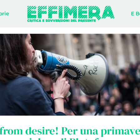
orie
E B
from desire! Per una primave