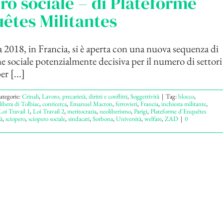
ro sociale – di Plateforme
êtes Militantes
 2018, in Francia, si è aperta con una nuova sequenza di
e sociale potenzialmente decisiva per il numero di settori 
er [...]
ategorie:
Crinali
,
Lavoro, precarietà, diritti e conflitti
,
Soggettività
|
Tag:
blocco
,
bera di Tolbiac
,
conricerca
,
Emanuel Macron
,
ferrovieri
,
Francia
,
inchiesta militante
,
Loi Travail 1
,
Loi Travail 2
,
meritocrazia
,
neoliberismo
,
Parigi
,
Plateforme d'Enquêtes
à
,
sciopero
,
sciopero sociale
,
sindacati
,
Sorbona
,
Università
,
welfare
,
ZAD
|
0