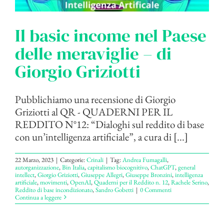
Il basic income nel Paese
delle meraviglie – di
Giorgio Griziotti
Pubblichiamo una recensione di Giorgio
Griziotti al QR - QUADERNI PER IL
REDDITO N°12: “Dialoghi sul reddito di base
con un’intelligenza artificiale”, a cura di [...]
22 Marzo, 2023
|
Categorie:
Crinali
|
Tag:
Andrea Fumagalli
,
autorganizzazione
,
Bin Italia
,
capitalismo biocognitivo
,
ChatGPT
,
general
intellect
,
Giorgio Griziotti
,
Giuseppe Allegri
,
Giuseppe Bronzini
,
intelligenza
artificiale
,
movimenti
,
OpenAI
,
Quaderni per il Reddito n. 12
,
Rachele Serino
,
Reddito di base incondizionato
,
Sandro Gobetti
|
0 Commenti
Continua a leggere