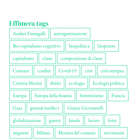
Effimera tags
Andrea Fumagalli
autorganizzazione
Bio-capitalismo cognitivo
biopolitica
biopotere
capitalismo
classe
composizione di classe
Comune
confini
Covid-19
crisi
crisi europea
Cristina Morini
diritti
ecologia
Ecologia politica
Europa
Europa della finanza
femminismo
Francia
Gaza
general intellect
Gianni Giovannelli
globalizzazione
guerra
Israele
lavoro
lotte
migranti
Milano
Moneta del comune
movimenti