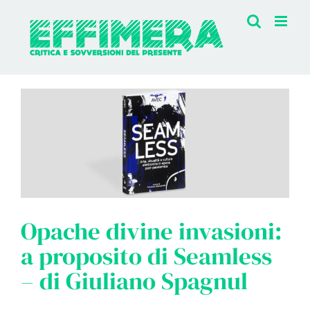
Salta
al
contenuto
Opache divine invasioni:
a proposito di Seamless
– di Giuliano Spagnul