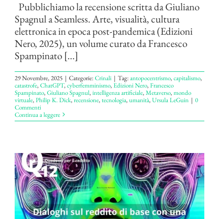
Pubblichiamo la recensione scritta da Giuliano
Spagnul a Seamless. Arte, visualità, cultura
elettronica in epoca post-pandemica (Edizioni
Nero, 2025), un volume curato da Francesco
Spampinato [...]
29 Novembre, 2025
|
Categorie:
Crinali
|
Tag:
antopocentrismo
,
capitalismo
,
catastrofe
,
ChatGPT
,
cyberfemminismo
,
Edizioni Nero
,
Francesco
Spampinato
,
Giuliano Spagnul
,
intelligenza artificiale
,
Metaverso
,
mondo
virtuale
,
Philip K. Dick
,
recensione
,
tecnologia
,
umanità
,
Ursula LeGuin
|
0
Commenti
Continua a leggere