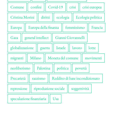
Comune
confini
Covid-19
crisi
crisi europea
Cristina Morini
diritti
ecologia
Ecologia politica
Europa
Europa della finanza
femminismo
Francia
Gaza
general intellect
Gianni Giovannelli
globalizzazione
guerra
Israele
lavoro
lotte
migranti
Milano
Moneta del comune
movimenti
neoliberismo
Palestina
politica
povertà
Precarietà
razzismo
Reddito di base incondizionato
repressione
riproduzione sociale
soggettività
speculazione finanziaria
Usa