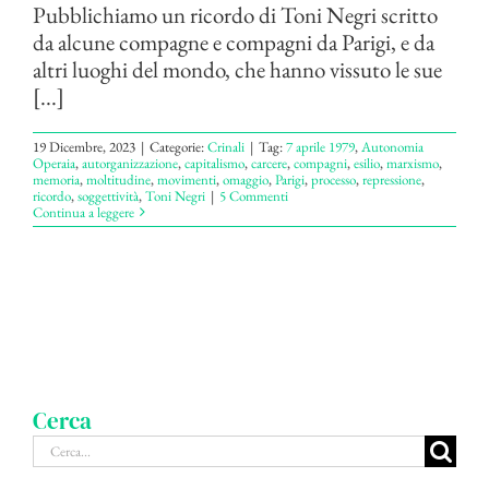
Pubblichiamo un ricordo di Toni Negri scritto
da alcune compagne e compagni da Parigi, e da
altri luoghi del mondo, che hanno vissuto le sue
[...]
19 Dicembre, 2023
|
Categorie:
Crinali
|
Tag:
7 aprile 1979
,
Autonomia
Operaia
,
autorganizzazione
,
capitalismo
,
carcere
,
compagni
,
esilio
,
marxismo
,
memoria
,
moltitudine
,
movimenti
,
omaggio
,
Parigi
,
processo
,
repressione
,
ricordo
,
soggettività
,
Toni Negri
|
5 Commenti
Continua a leggere
Cerca
Cerca
per: